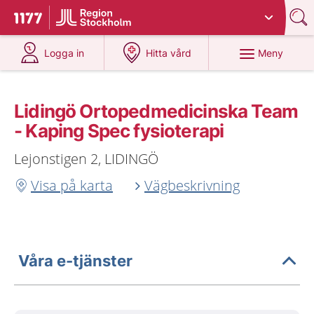
Du har valt region
Stockholms län
.
Till startsidan för 1177
på 1177.se
på 1177.se
Meny
Logga in
Hitta vård
Lidingö Ortopedmedicinska Team
- Kaping Spec fysioterapi
Lejonstigen 2, LIDINGÖ
Visa på karta
Vägbeskrivning
Våra e-tjänster