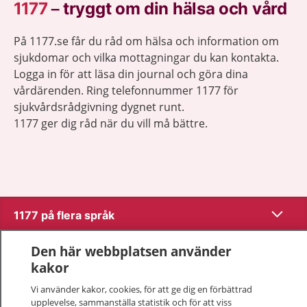
1177
–
tryggt om din hälsa och vård
På 1177.se får du råd om hälsa och information om
sjukdomar och vilka mottagningar du kan kontakta.
Logga in för att läsa din journal och göra dina
vårdärenden. Ring telefonnummer 1177 för
sjukvårdsrådgivning dygnet runt.
1177 ger dig råd när du vill må bättre.
Visa inn
1177 på flera språk
Visa inn
Den här webbplatsen använder
Om 1177
kakor
Visa inn
Kontakt
Vi använder kakor, cookies, för att ge dig en förbättrad
upplevelse, sammanställa statistik och för att viss