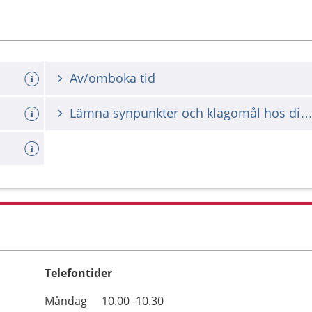
Av/omboka tid
Lämna synpunkter och klagomål hos din vårdgiv
Telefontider
Öppettider
Kommentarer
Måndag
10.00–10.30
Dag