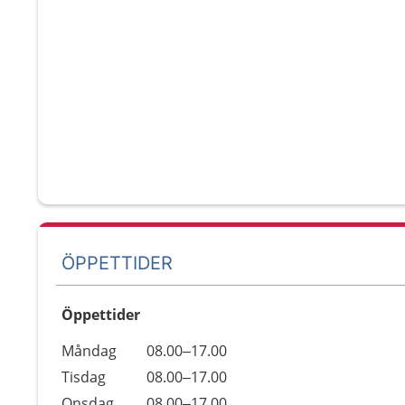
ÖPPETTIDER
Öppettider
Öppettider
Kommentarer
Måndag
08.00–17.00
Dag
Tisdag
08.00–17.00
Onsdag
08.00–17.00