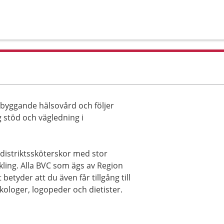
ebyggande hälsovård och följer
ig stöd och vägledning i
distriktssköterskor med stor
ling. Alla BVC som ägs av Region
tyder att du även får tillgång till
ologer, logopeder och dietister.