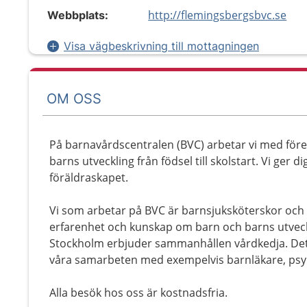
http://flemingsbergsbvc.se
Webbplats:
Visa vägbeskrivning till mottagningen
OM OSS
På barnavårdscentralen (BVC) arbetar vi med för
barns utveckling från födsel till skolstart. Vi ger d
föräldraskapet.
Vi som arbetar på BVC är barnsjuksköterskor och 
erfarenhet och kunskap om barn och barns utveck
Stockholm erbjuder sammanhållen vårdkedja. Det be
våra samarbeten med exempelvis barnläkare, psyk
Alla besök hos oss är kostnadsfria.