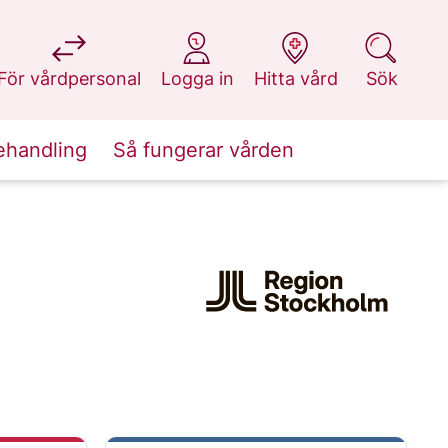
på 1177.se
på 1177.se
på 1177.se
på 1177.se
För vårdpersonal
Logga in
Hitta vård
Sök
ehandling
Så fungerar vården