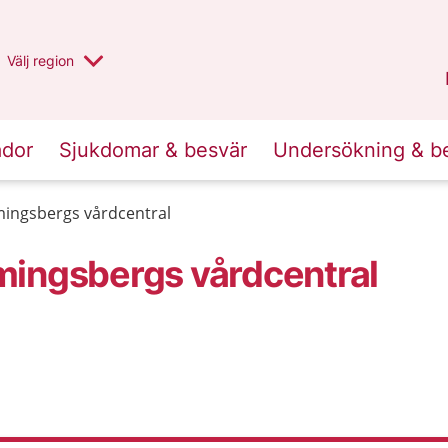
Du har valt region
Välj
en annan
region
Stockholms län
.
ador
Sjukdomar & besvär
Undersökning & b
mingsbergs vårdcentral
mingsbergs vårdcentral