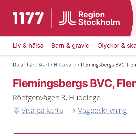
Till startsidan för 1177
Liv & hälsa
Barn & gravid
Olyckor & sk
Du är här:
Start
Hitta vård
Flemingsbergs BVC, Fle
Flemingsbergs BVC, Fle
Röntgenvägen 3, Huddinge
Visa på karta
Vägbeskrivning