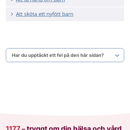
Att sköta ett nyfött barn
Har du upptäckt ett fel på den här sidan?
1177
–
tryggt om din hälsa och vård