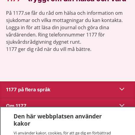
På 1177.se får du råd om hälsa och information om
sjukdomar och vilka mottagningar du kan kontakta.
Logga in för att läsa din journal och göra dina
vårdärenden. Ring telefonnummer 1177 för
sjukvårdsrådgivning dygnet runt.
1177 ger dig råd när du vill må bättre.
Visa inn
1177 på flera språk
Visa inn
Om 1177
Den här webbplatsen använder
Visa inn
Kontakt
kakor
Vi använder kakor, cookies, för att ge dig en förbättrad