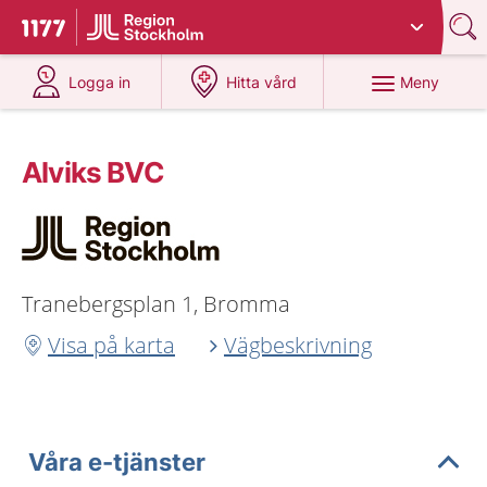
Du har valt region
Stockholms län
.
Till startsidan för 1177
på 1177.se
på 1177.se
Meny
Logga in
Hitta vård
Alviks BVC
Tranebergsplan 1, Bromma
Visa på karta
Vägbeskrivning
Våra e-tjänster