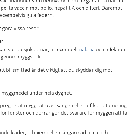
a vaccinationer som behövs och om de går att ta när du
mpel ta vaccin mot polio, hepatit A och difteri. Däremot
 exempelvis gula febern.
t göra vissa resor.
ar
kan sprida sjukdomar, till exempel
malaria
och infektion
r genom myggstick.
att bli smittad är det viktigt att du skyddar dig mot
t myggmedel under hela dygnet.
pregnerat myggnät över sängen eller luftkonditionering
för fönster och dörrar gör det svårare för myggen att ta
nde kläder, till exempel en långärmad tröja och