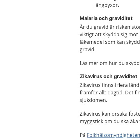
långbyxor.
Malaria och graviditet
Är du gravid är risken stö
viktigt att skydda sig mo
läkemedel som kan skydda.
gravid.
Läs mer om hur du skydd
Zikavirus och graviditet
Zikavirus finns i flera l
framför allt dagtid. Det f
sjukdomen.
Zikavirus kan orsaka foste
myggstick om du ska åka ti
På
Folkhälsomyndigheten