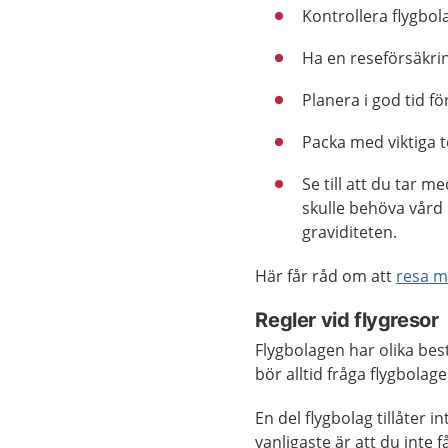
Kontrollera flygbol
Ha en reseförsäkrin
Planera i god tid f
Packa med viktiga
Se till att du tar
skulle behöva vård
graviditeten.
Här får råd om att
resa 
Regler vid flygresor
Flygbolagen har olika bes
bör alltid fråga flygbolag
En del flygbolag tillåter i
vanligaste är att du inte 