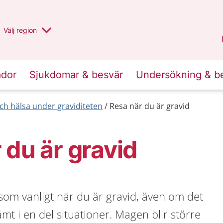
Du har valt region
Välj
en annan
region
Stockholms län
.
ador
Sjukdomar & besvär
Undersökning & b
 och hälsa under graviditeten
Resa när du är gravid
 du är gravid
som vanligt när du är gravid, även om det
mt i en del situationer. Magen blir större