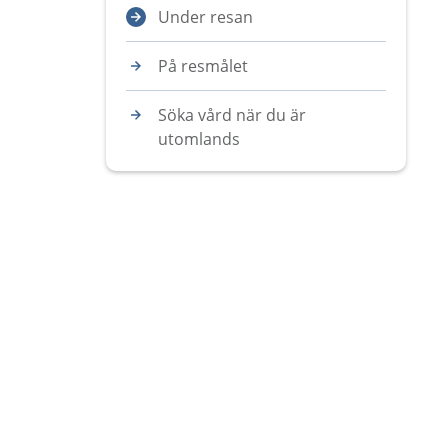
Under resan
På resmålet
Söka vård när du är
utomlands