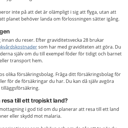
r inte på att det är olämpligt i sig att flyga, utan att
r att planet behöver landa om förlossningen sätter igång.
ngen
g innan du reser. Efter graviditetsvecka 28 brukar
ukvårdskostnader
som har med graviditeten att göra. Du
erna själv om du till exempel föder för tidigt och barnet
ller transport hem.
hos olika försäkringsbolag. Fråga ditt försäkringsbolag för
ler för de försäkringar du har. Du kan då själv avgöra
illäggsförsäkring.
resa till ett tropiskt land?
ottagning i god tid om du planerar att resa till ett land
ner eller skydd mot malaria.