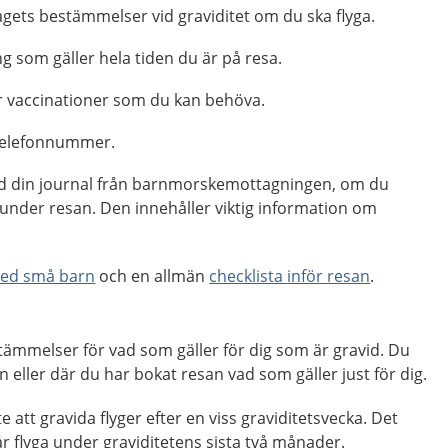
agets bestämmelser vid graviditet om du ska flyga.
g som gäller hela tiden du är på resa.
ör vaccinationer som du kan behöva.
 telefonnummer.
 med din journal från barnmorskemottagningen, om du
 under resan. Den innehåller viktig information om
med små barn
och en allmän
checklista inför resan
.
tämmelser för vad som gäller för dig som är gravid. Du
en eller där du har bokat resan vad som gäller just för dig.
nte att gravida flyger efter en viss graviditetsvecka. Det
får flyga under graviditetens sista två månader.