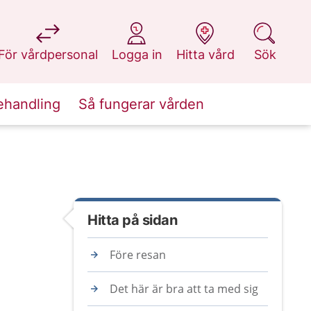
på 1177.se
på 1177.se
på 1177.se
på 1177.se
För vårdpersonal
Logga in
Hitta vård
Sök
ehandling
Så fungerar vården
Hitta på sidan
Före resan
Det här är bra att ta med sig