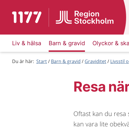
Till startsidan för 1177
Liv & hälsa
Barn & gravid
Olyckor & sk
Du är här:
Start
Barn & gravid
Graviditet
Livsstil
Resa när
Oftast kan du resa 
kan vara lite obekvä