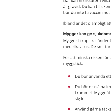
Där kan ni diskutera vilk
är gravid. Du kan till exe
bör du inte ta vaccin mot
Ibland är det olämpligt at
Myggor kan ge sjukdom
Myggor i tropiska länder 
med zikavirus. De smitta
För att minska risken för 
myggstick.
Du bör använda et
Du bör också ha im
i rummet. Myggnät 
sig in.
Använd gärna täcka