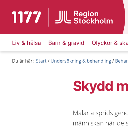
Till startsidan för 1177
Liv & hälsa
Barn & gravid
Olyckor & sk
Du är här:
Start
Undersökning & behandling
Behan
Skydd m
Malaria sprids gen
människan när de s