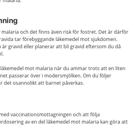
 malaria.
mning
v malaria och det finns även risk för fostret. Det är därför
tt gravida tar förebyggande läkemedel mot sjukdomen.
r gravid eller planerar att bli gravid eftersom du då
l.
 läkemedel mot malaria när du ammar trots att en liten
et passerar över i modersmjölken. Om du följer
 det osannolikt att barnet påverkas.
a med vaccinationsmottagningen och att följa
erdosering av en del läkemedel mot malaria kan göra att