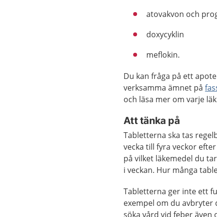
atovakvon och pro
doxycyklin
meflokin.
Du kan fråga på ett apote
verksamma ämnet på
fas
och läsa mer om varje lä
Att tänka på
Tabletterna ska tas regel
vecka till fyra veckor eft
på vilket läkemedel du ta
i veckan. Hur många table
Tabletterna ger inte ett fu
exempel om du avbryter d
söka vård vid feber även 