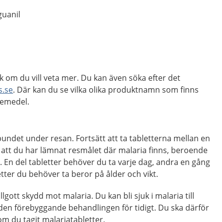
guanil
k om du vill veta mer. Du kan även söka efter det
s.se
. Där kan du se vilka olika produktnamn som finns
kemedel.
bundet under resan. Fortsätt att ta tabletterna mellan en
er att du har lämnat resmålet där malaria finns, beroende
r. En del tabletter behöver du ta varje dag, andra en gång
tter du behöver ta beror på ålder och vikt.
llgott skydd mot malaria. Du kan bli sjuk i malaria till
en förebyggande behandlingen för tidigt. Du ska därför
om du tagit malariatabletter.