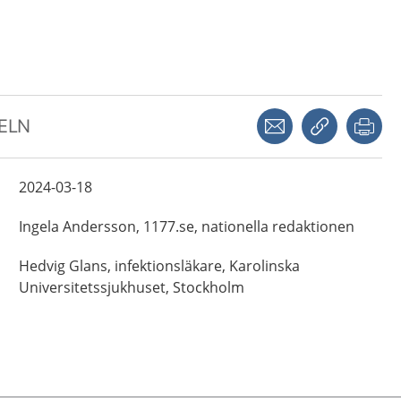
Dela via mejl
Kopiera län
Skr
KELN
2024-03-18
Ingela
Andersson,
1177.se, nationella redaktionen
Hedvig
Glans,
infektionsläkare,
Karolinska
Universitetssjukhuset,
Stockholm