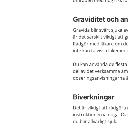
områden med hög risk för
Graviditet och a
Gravida blir svårt sjuka a
är det särskilt viktigt a
Rådgör med läkare om du ä
inte kan ta vissa läkemede
Du kan använda de flesta
del av det verksamma ämn
doseringsanvisningarna är
Biverkningar
Det är viktigt att rådgör
instruktionerna noga. Öv
du blir allvarligt sjuk.