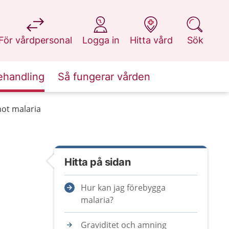
på 1177.se
på 1177.se
på 1177.se
på 1177.se
För vårdpersonal
Logga in
Hitta vård
Sök
ehandling
Så fungerar vården
ot malaria
Hitta på sidan
Hur kan jag förebygga
malaria?
Graviditet och amning