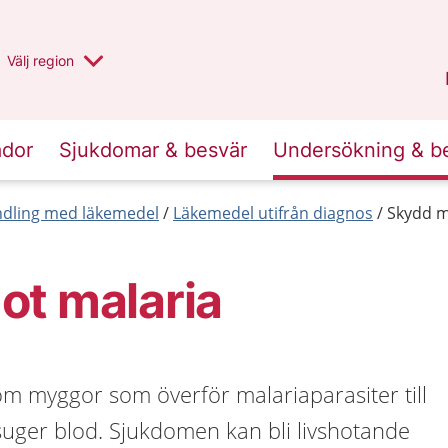
Du har valt region
Välj
en annan
region
Stockholms län
.
ador
Sjukdomar & besvär
Undersökning & b
dling med läkemedel
Läkemedel utifrån diagnos
Skydd m
ot malaria
om myggor som överför malariaparasiter till
uger blod. Sjukdomen kan bli livshotande