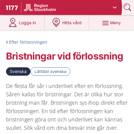
Du har valt region
Stockholms län
.
Till startsidan för 1177
på 1177.se
på 1177.se
Meny
Logga in
Hitta vård
Efter förlossningen
Bristningar vid förlossning
Svenska
Lättläst svenska
De flesta får sår i underlivet efter en förlossning.
Såren kallas för bristningar. Det är olika hur stor
bristning man får. Bristningen sys ihop direkt efter
förlossningen. En tid efter förlossningen kan
bristningen göra ont och underlivet kan kännas
svullet. Sök vård om dina besvär inte går över.