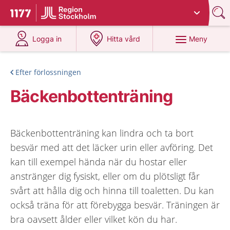
Du har valt region
Stockholms län
.
Till startsidan för 1177
på 1177.se
på 1177.se
Meny
Logga in
Hitta vård
Efter förlossningen
Bäckenbottenträning
Bäckenbottenträning kan lindra och ta bort
besvär med att det läcker urin eller avföring. Det
kan till exempel hända när du hostar eller
anstränger dig fysiskt, eller om du plötsligt får
svårt att hålla dig och hinna till toaletten. Du kan
också träna för att förebygga besvär. Träningen är
bra oavsett ålder eller vilket kön du har.