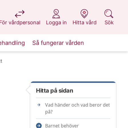
på 1177.se
på 1177.se
på 1177.se
på 1177.se
För vårdpersonal
Logga in
Hitta vård
Sök
ehandling
Så fungerar vården
tt
Hitta på sidan
Vad händer och vad beror det
på?
Barnet behöver