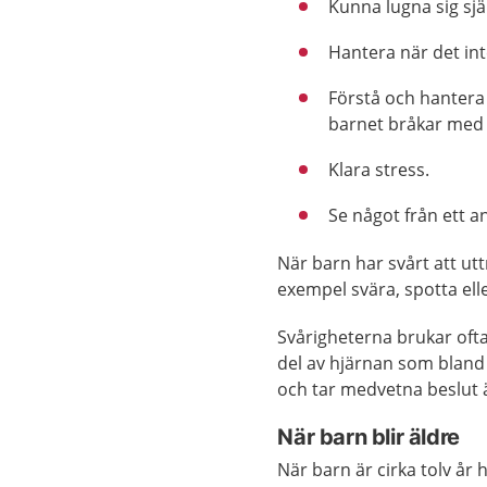
Kunna lugna sig sjä
Hantera när det int
Förstå och hantera
barnet bråkar med
Klara stress.
Se något från ett an
När barn har svårt att uttr
exempel svära, spotta elle
Svårigheterna brukar ofta
del av hjärnan som bland
och tar medvetna beslut ä
När barn blir äldre
När barn är cirka tolv år