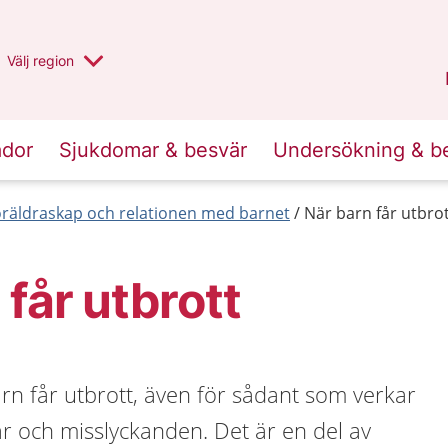
Du har valt region
Välj
en annan
region
Stockholms län
.
ador
Sjukdomar & besvär
Undersökning & b
öräldraskap och relationen med barnet
När barn får utbro
 får utbrott
barn får utbrott, även för sådant som verkar
 och misslyckanden. Det är en del av