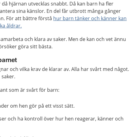
er då hjärnan utvecklas snabbt. Då kan barn ha fler
 hantera sina känslor. En del får utbrott många gånger
n. För att bättre förstå
hur barn tänker och känner kan
ka åldrar.
t, samarbeta och klara av saker. Men de kan och vet ännu
örsöker göra sitt bästa.
barnet
ar och vilka krav de klarar av. Alla har svårt med något.
 saker.
ant som är svårt för barn:
er om hen gör på ett visst sätt.
lser och ha kontroll över hur hen reagerar, känner och