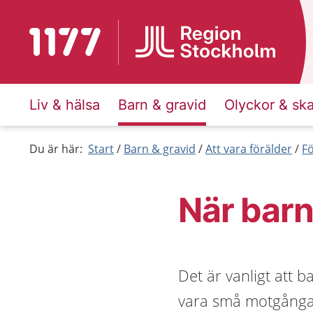
Till startsidan för 1177
Liv & hälsa
Barn & gravid
Olyckor & sk
Du är här:
Start
Barn & gravid
Att vara förälder
F
När barn
Det är vanligt att 
vara små motgångar