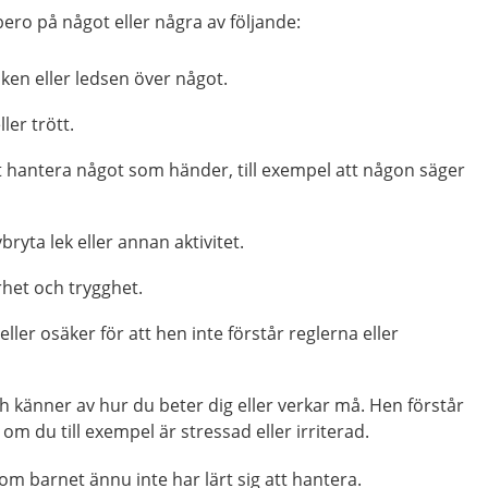
ero på något eller några av följande:
iken eller ledsen över något.
ler trött.
t hantera något som händer, till exempel att någon säger
vbryta lek eller annan aktivitet.
het och trygghet.
eller osäker för att hen inte förstår reglerna eller
 känner av hur du beter dig eller verkar må. Hen förstår
om du till exempel är stressad eller irriterad.
m barnet ännu inte har lärt sig att hantera.