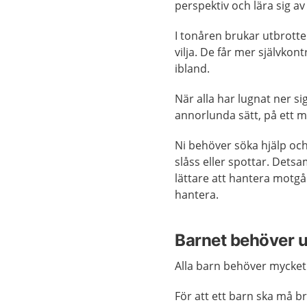
perspektiv och lära sig av
I tonåren brukar utbrott
vilja. De får mer självko
ibland.
När alla har lugnat ner s
annorlunda sätt, på ett m
Ni behöver söka hjälp och
slåss eller spottar. Detsa
lättare att hantera motgån
hantera.
Barnet behöver 
Alla barn behöver mycket 
För att ett barn ska må b