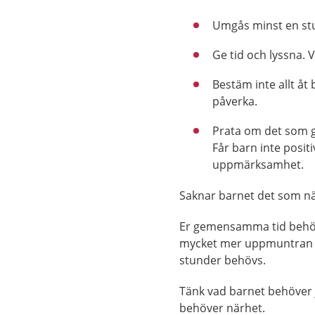
Umgås minst en stu
Ge tid och lyssna. 
Bestäm inte allt åt
påverka.
Prata om det som g
Får barn inte posi
uppmärksamhet.
Saknar barnet det som näm
Er gemensamma tid behöve
mycket mer uppmuntran och
stunder behövs.
Tänk vad barnet behöver j
behöver närhet.