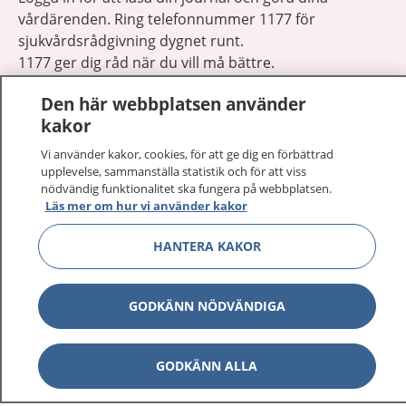
vårdärenden. Ring telefonnummer 1177 för
sjukvårdsrådgivning dygnet runt.
1177 ger dig råd när du vill må bättre.
Den här webbplatsen använder
kakor
Vi använder kakor, cookies, för att ge dig en förbättrad
upplevelse, sammanställa statistik och för att viss
Visa inn
1177 på flera språk
nödvändig funktionalitet ska fungera på webbplatsen.
Läs mer om hur vi använder kakor
Visa inn
Om 1177
HANTERA KAKOR
Visa inn
Kontakt
GODKÄNN NÖDVÄNDIGA
Behandling av personuppgifter
GODKÄNN ALLA
Hantering av kakor