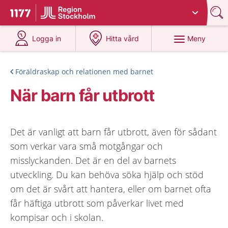
Du har valt region
Stockholms län
.
Till startsidan för 1177
på 1177.se
på 1177.se
Meny
Logga in
Hitta vård
Föräldraskap och relationen med barnet
När barn får utbrott
Det är vanligt att barn får utbrott, även för sådant
som verkar vara små motgångar och
misslyckanden. Det är en del av barnets
utveckling. Du kan behöva söka hjälp och stöd
om det är svårt att hantera, eller om barnet ofta
får häftiga utbrott som påverkar livet med
kompisar och i skolan.