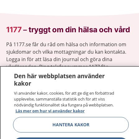
1177
–
tryggt om din hälsa och vård
På 1177.se får du råd om hälsa och information om
sjukdomar och vilka mottagningar du kan kontakta.
Logga in för att läsa din journal och göra dina
vårdärenden. Ring telefonnummer 1177 för
sjukvårdsrådgivning dygnet runt.
Den här webbplatsen använder
1177 ger dig råd när du vill må bättre.
kakor
Vi använder kakor, cookies, för att ge dig en förbättrad
upplevelse, sammanställa statistik och för att viss
nödvändig funktionalitet ska fungera på webbplatsen.
Läs mer om hur vi använder kakor
Visa inn
1177 på flera språk
HANTERA KAKOR
Visa inn