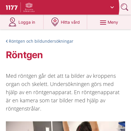
Du har valt region
Sörmland
.
Till startsidan för 1177
på 1177.se
på 1177.se
Meny
Logga in
Hitta vård
Röntgen och bildundersökningar
Röntgen
Med röntgen går det att ta bilder av kroppens
organ och skelett. Undersökningen görs med
hjälp av en röntgenapparat. En röntgenapparat
är en kamera som tar bilder med hjälp av
röntgenstrålar.