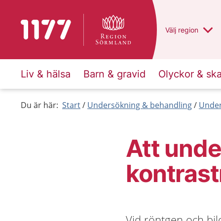
Till startsidan för 1177
Du har valt regio
Välj
en annan
region
Liv & hälsa
Barn & gravid
Olyckor & sk
Du är här:
Start
Undersökning & behandling
Under
Att und
kontras
Vid röntgen och bi