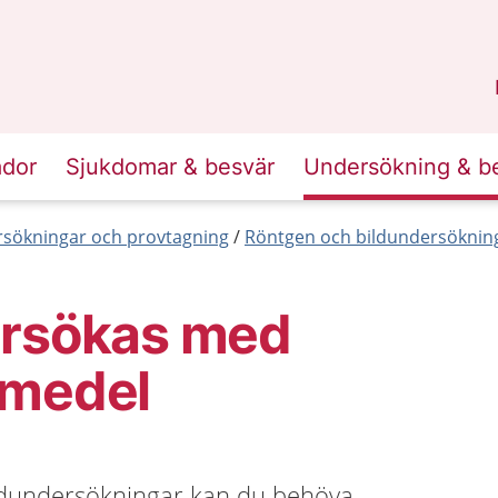
n
Sörmland
.
ador
Sjukdomar & besvär
Undersökning & b
sökningar och provtagning
Röntgen och bildundersöknin
ersökas med
tmedel
ldundersökningar kan du behöva