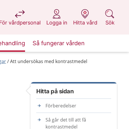
på 1177.se
på 1177.se
på 1177.se
på 1177.se
För vårdpersonal
Logga in
Hitta vård
Sök
ehandling
Så fungerar vården
gar
Att undersökas med kontrastmedel
Hitta på sidan
Förberedelser
Så går det till att få
kontrastmedel