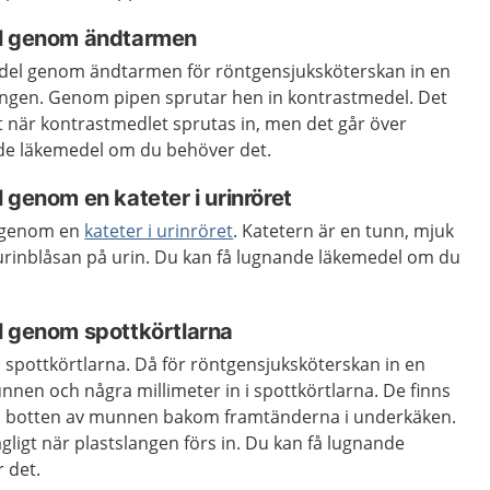
el genom ändtarmen
edel genom ändtarmen för röntgensjuksköterskan in en
ingen. Genom pipen sprutar hen in kontrastmedel. Det
t när kontrastmedlet sprutas in, men det går över
nde läkemedel om du behöver det.
 genom en kateter i urinröret
l genom en
kateter i urinröret
. Katetern är en tunn, mjuk
rinblåsan på urin. Du kan få lugnande läkemedel om du
l genom spottkörtlarna
 spottkörtlarna. Då för röntgensjuksköterskan in en
nnen och några millimeter in i spottkörtlarna. De finns
 i botten av munnen bakom framtänderna i underkäken.
gligt när plastslangen förs in. Du kan få lugnande
 det.