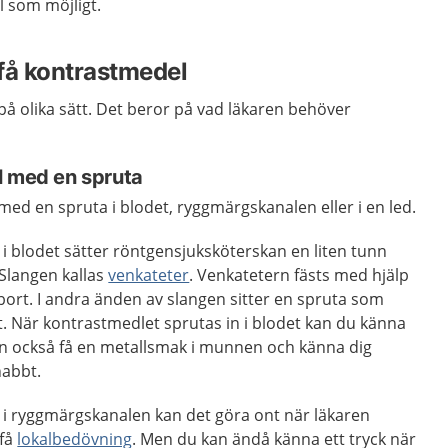
l som möjligt.
t få kontrastmedel
å olika sätt. Det beror på vad läkaren behöver
l med en spruta
ed en spruta i blodet, ryggmärgskanalen eller i en led.
i blodet sätter röntgensjuksköterskan en liten tunn
 Slangen kallas
venkateter
. Venkatetern fästs med hjälp
bort. I andra änden av slangen sitter en spruta som
. När kontrastmedlet sprutas in i blodet kan du känna
an också få en metallsmak i munnen och känna dig
nabbt.
 i ryggmärgskanalen kan det göra ont när läkaren
 få
lokalbedövning
. Men du kan ändå känna ett tryck när