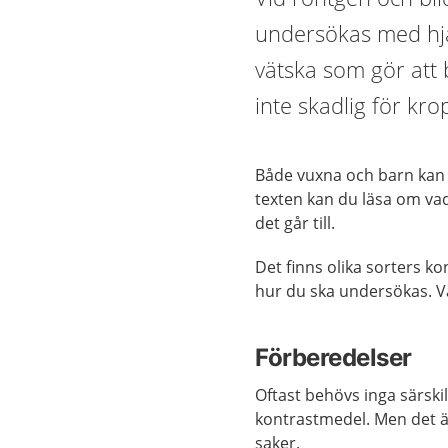
undersökas med hjä
vätska som gör att b
inte skadlig för kr
Både vuxna och barn kan 
texten kan du läsa om vad
det går till.
Det finns olika sorters k
hur du ska undersökas. V
Förberedelser
Oftast behövs inga särski
kontrastmedel. Men det är
saker.