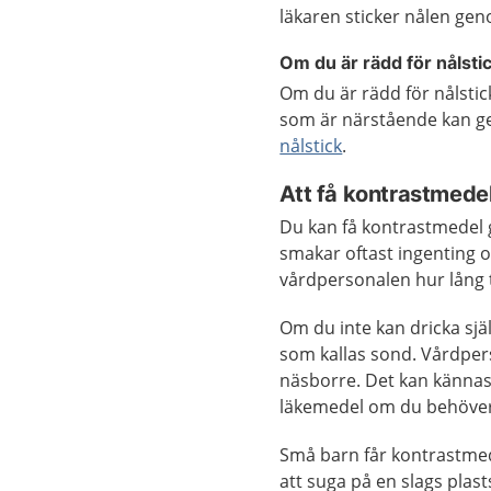
läkaren sticker nålen g
Om du är rädd för nålsti
Om du är rädd för nålstic
som är närstående kan ge 
nålstick
.
Att få kontrastmede
Du kan få kontrastmedel 
smakar oftast ingenting o
vårdpersonalen hur lång 
Om du inte kan dricka sj
som kallas sond. Vårdpe
näsborre. Det kan kännas
läkemedel om du behöver
Små barn får kontrastme
att suga på en slags plas