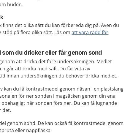
enom huden.
ck
k finns det olika sätt du kan förbereda dig på. Även du
stöd på flera olika sätt. Läs om
att vara rädd för
l som du dricker eller får genom sond
genom att dricka det före undersökningen. Medlet
ch går att dricka med saft. Du får veta av
tid innan undersökningen du behöver dricka medlet.
älv kan du få kontrastmedel genom näsan i en plastslang
rsonalen för ner sonden i magsäcken genom din ena
 obehagligt när sonden förs ner. Du kan få lugnande
 det.
del genom sond. De kan också få kontrastmedel genom
tspruta eller nappflaska.