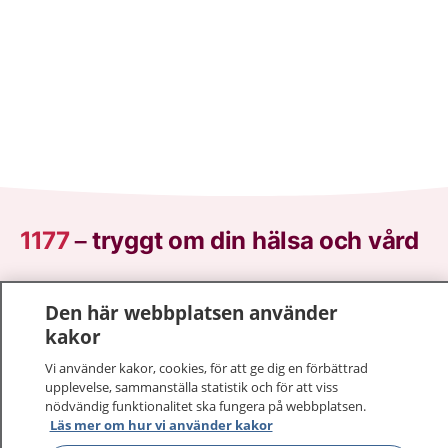
1177
–
tryggt om din hälsa och vård
På 1177.se får du råd om hälsa och information om
Den här webbplatsen använder
sjukdomar och vilka mottagningar du kan kontakta.
kakor
Logga in för att läsa din journal och göra dina
vårdärenden. Ring telefonnummer 1177 för
Vi använder kakor, cookies, för att ge dig en förbättrad
sjukvårdsrådgivning dygnet runt.
upplevelse, sammanställa statistik och för att viss
1177 ger dig råd när du vill må bättre.
nödvändig funktionalitet ska fungera på webbplatsen.
Läs mer om hur vi använder kakor