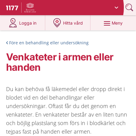
Du har valt region
Sörmland
.
Till startsidan för 1177
på 1177.se
på 1177.se
Meny
Logga in
Hitta vård
Före en behandling eller undersökning
Venkateter i armen eller
handen
Du kan behöva få läkemedel eller dropp direkt i
blodet vid en del behandlingar eller
undersökningar. Oftast får du det genom en
venkateter. En venkateter består av en liten tunn
och böjlig plastslang som förs in i blodkärlet och
tejpas fast på handen eller armen.