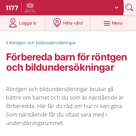
Du har valt region
Sörmland
.
Till startsidan för 1177
på 1177.se
på 1177.se
Meny
Logga in
Hitta vård
Röntgen och bildundersökningar
Förbereda barn för röntgen
och bildundersökningar
Röntgen och bildundersökningar brukar gå
bättre om barnet och du som är närstående är
förberedda. Här får du råd om hur ni kan göra.
Som närstående får du oftast vara med i
undersökningsrummet.