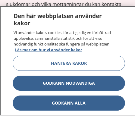
sjukdomar och vilka mottagningar du kan kontakta.
Logga in för att läsa din journal och göra dina
Den här webbplatsen använder
vårdärenden. Ring telefonnummer 1177 för
kakor
sjukvårdsrådgivning dygnet runt.
Vi använder kakor, cookies, för att ge dig en förbättrad
1177 ger dig råd när du vill må bättre.
upplevelse, sammanställa statistik och för att viss
nödvändig funktionalitet ska fungera på webbplatsen.
Läs mer om hur vi använder kakor
HANTERA KAKOR
Visa inn
1177 på flera språk
GODKÄNN NÖDVÄNDIGA
Visa inn
Om 1177
GODKÄNN ALLA
Visa inn
Kontakt
Behandling av personuppgifter