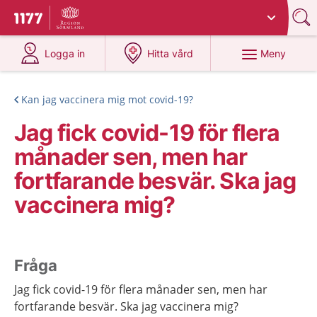
Du har valt region
Sörmland
.
Till startsidan för 1177
på 1177.se
på 1177.se
Meny
Logga in
Hitta vård
Kan jag vaccinera mig mot covid-19?
Jag fick covid-19 för flera
månader sen, men har
fortfarande besvär. Ska jag
vaccinera mig?
Fråga
Jag fick covid-19 för flera månader sen, men har
fortfarande besvär. Ska jag vaccinera mig?