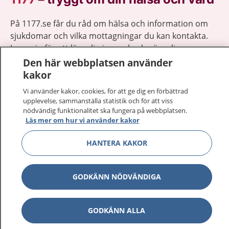
På 1177.se får du råd om hälsa och information om
sjukdomar och vilka mottagningar du kan kontakta.
Logga in för att läsa din journal och göra dina
vårdärenden. Ring telefonnummer 1177 för
Den här webbplatsen använder
sjukvårdsrådgivning dygnet runt.
kakor
1177 ger dig råd när du vill må bättre.
Vi använder kakor, cookies, för att ge dig en förbättrad
upplevelse, sammanställa statistik och för att viss
nödvändig funktionalitet ska fungera på webbplatsen.
Läs mer om hur vi använder kakor
HANTERA KAKOR
Visa inn
1177 på flera språk
GODKÄNN NÖDVÄNDIGA
Visa inn
Om 1177
Visa inn
Kontakt
GODKÄNN ALLA