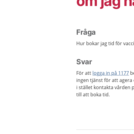
om jag h
Fråga
Hur bokar jag tid för vac
Svar
För att
logga in på 1177
be
ingen tjänst för att ager
i stället kontakta vården 
till att boka tid.