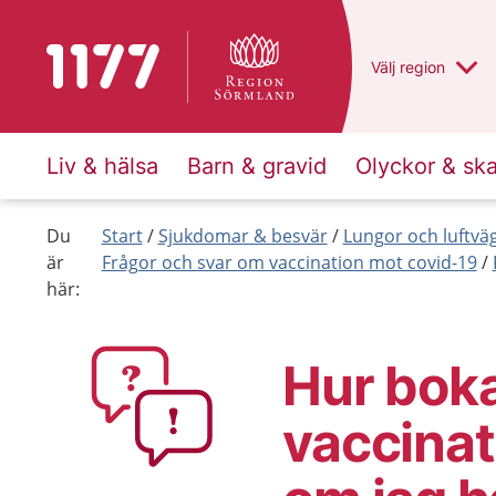
Till startsidan för 1177
Du har valt regio
Välj
en annan
region
Liv & hälsa
Barn & gravid
Olyckor & sk
Du
Start
Sjukdomar & besvär
Lungor och luftvä
är
Frågor och svar om vaccination mot covid-19
här:
Hur bokar
vaccinat