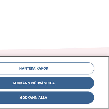
HANTERA KAKOR
Om 1177
Kontakt
GODKÄNN NÖDVÄNDIGA
E-tjänster
Press
GODKÄNN ALLA
Aktuellt
Digital tillgänglighet