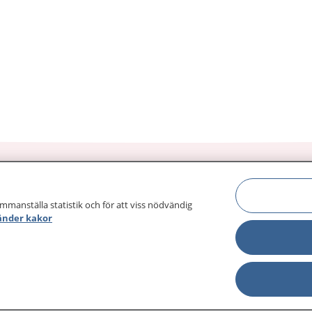
ammanställa statistik och för att viss nödvändig
änder kakor
sjukdomar och
Other languages
sa din journal
Lättläst svenska
 för