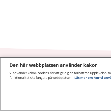
Den här webbplatsen använder kakor
1177
–
tryggt om din hälsa och vård
Vi använder kakor, cookies, för att ge dig en förbättrad upplevelse, s
funktionalitet ska fungera på webbplatsen.
Läs mer om hur vi anv
På 1177.se får du råd om hälsa och information om 
vilka mottagningar du kan kontakta. Logga in för att lä
och göra dina vårdärenden. Ring telefonnummer 1177
sjukvårdsrådgivning dygnet runt.
1177 ger dig råd när du vill må bättre.