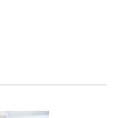
k
iv ut sidan