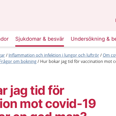
n
Sörmland
.
ador
Sjukdomar & besvär
Undersökning & b
gar
Inflammation och infektion i lungor och luftrör
Om cov
Frågor om bokning
Hur bokar jag tid för vaccination mot 
 jag tid för
ion mot covid-19