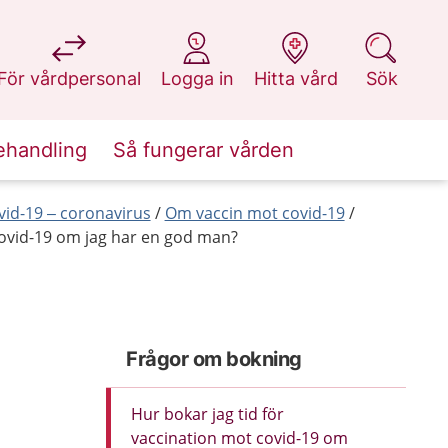
på 1177.se
på 1177.se
på 1177.se
på 1177.se
För vårdpersonal
Logga in
Hitta vård
Sök
ehandling
Så fungerar vården
id-19 – coronavirus
Om vaccin mot covid-19
covid-19 om jag har en god man?
Frågor om bokning
Hur bokar jag tid för
vaccination mot covid-19 om