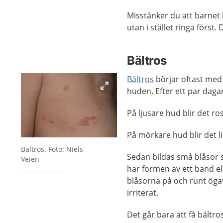
Misstänker du att barnet
utan i stället ringa först
Bältros
Bältros
börjar oftast med
huden. Efter ett par daga
På ljusare hud blir det ro
På mörkare hud blir det li
Förstora bilden
Bältros. Foto: Niels
Sedan bildas små blåsor 
Veien
har formen av ett band el
blåsorna på och runt ögat.
irriterat.
Det går bara att få bältr