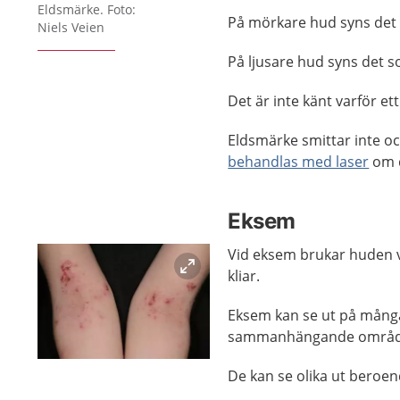
Förstora bilden
Eldsmärke. Foto:
På mörkare hud syns det s
Niels Veien
På ljusare hud syns det s
Det är inte känt varför e
Eldsmärke smittar inte o
behandlas med laser
om d
Eksem
Vid eksem brukar huden va
kliar.
Eksem kan se ut på många 
sammanhängande områd
Förstora bilden
De kan se olika ut beroen