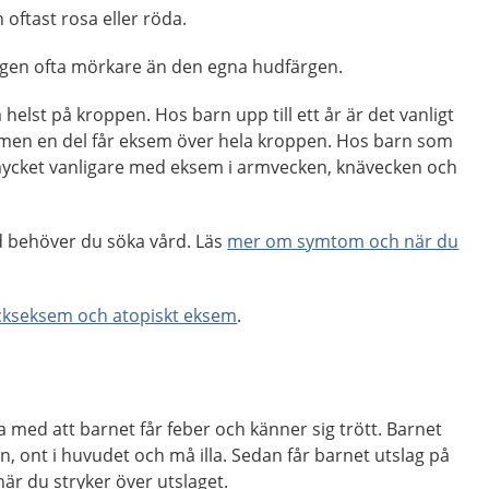
 oftast rosa eller röda.
agen ofta mörkare än den egna hudfärgen.
helst på kroppen. Hos barn upp till ett år är det vanligt
men en del får eksem över hela kroppen. Hos barn som
t mycket vanligare med eksem i armvecken, knävecken och
nd behöver du söka vård. Läs
mer om symtom och när du
ckseksem och atopiskt eksem
.
 med att barnet får feber och känner sig trött. Barnet
n, ont i huvudet och må illa. Sedan får barnet utslag på
när du stryker över utslaget.