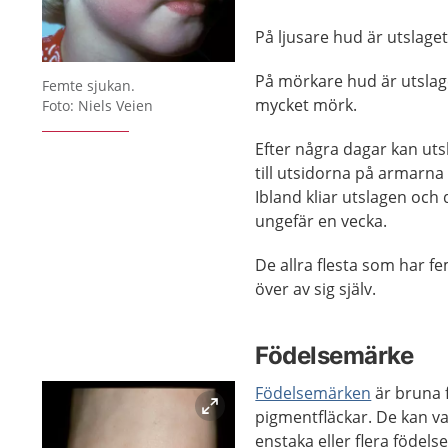
På ljusare hud är utslaget
Förstora bilden
På mörkare hud är utslaget
Femte sjukan.
mycket mörk.
Foto: Niels Veien
Efter några dagar kan utsl
till utsidorna på armarn
Ibland kliar utslagen och
ungefär en vecka.
De allra flesta som har f
över av sig själv.
Födelsemärke
Födelsemärken
är bruna f
pigmentfläckar. De kan va
enstaka eller flera födel