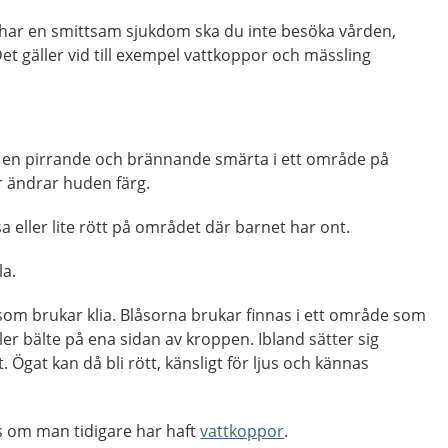
 har en smittsam sjukdom ska du inte besöka vården,
. Det gäller vid till exempel vattkoppor och mässling
 en pirrande och brännande smärta i ett område på
r ändrar huden färg.
sa eller lite rött på området där barnet har ont.
la.
som brukar klia. Blåsorna brukar finnas i ett område som
ler bälte på ena sidan av kroppen. Ibland sätter sig
 Ögat kan då bli rött, känsligt för ljus och kännas
os om man tidigare har haft
vattkoppor
.