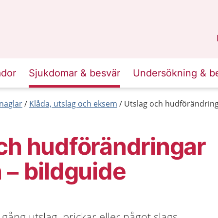
n
Sörmland
.
ador
Sjukdomar & besvär
Undersökning & b
naglar
Klåda, utslag och eksem
Utslag och hudförändring
ch hudförändringar
 – bildguide
gång utslag, prickar eller något slags