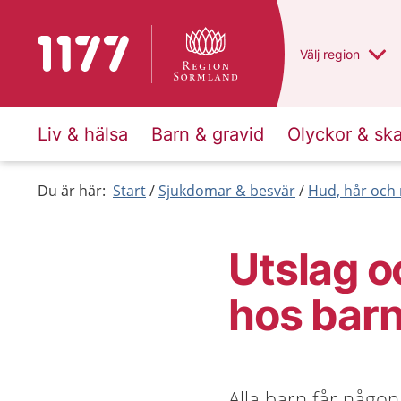
Till startsidan för 1177
Du har valt regio
Välj
en annan
region
Liv & hälsa
Barn & gravid
Olyckor & sk
Du är här:
Start
Sjukdomar & besvär
Hud, hår och 
Utslag o
hos barn
Alla barn får någon 