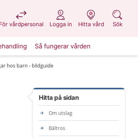
på 1177.se
på 1177.se
på 1177.se
på 1177.se
För vårdpersonal
Logga in
Hitta vård
Sök
ehandling
Så fungerar vården
ar hos barn - bildguide
Hitta på sidan
Om utslag
Bältros