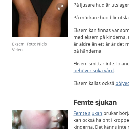
På ljusare hud är utslagen
På mörkare hud blir utsl
Eksem kan finnas var som 
med eksem på kinderna, 
Förstora bilden
är äldre än ett år är de
Eksem. Foto: Niels
Veien
på händerna.
Eksem smittar inte. Ibla
behöver söka vård
.
Eksem kallas också
böjve
Femte sjukan
Femte sjukan
brukar börja
kan också ha ont i kroppe
kinderna. Det känns inte 