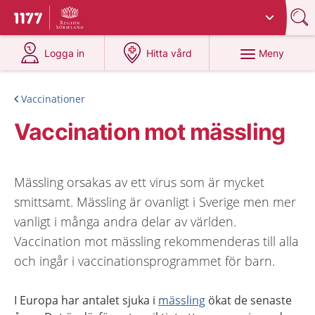
Du har valt region
Sörmland
.
Till startsidan för 1177
på 1177.se
på 1177.se
Meny
Logga in
Hitta vård
Vaccinationer
Vaccination mot mässling
Mässling orsakas av ett virus som är mycket
smittsamt. Mässling är ovanligt i Sverige men mer
vanligt i många andra delar av världen.
Vaccination mot mässling rekommenderas till alla
och ingår i vaccinationsprogrammet för barn.
I Europa har antalet sjuka i
mässling
ökat de senaste