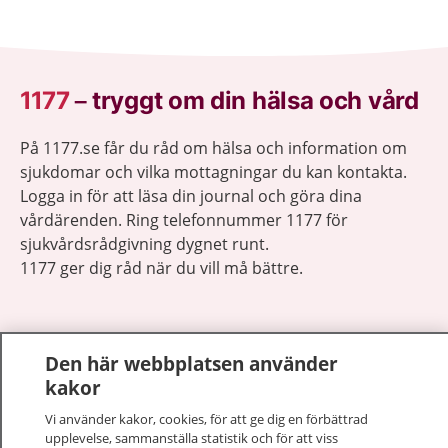
1177
–
tryggt om din hälsa och vård
På 1177.se får du råd om hälsa och information om
sjukdomar och vilka mottagningar du kan kontakta.
Logga in för att läsa din journal och göra dina
vårdärenden. Ring telefonnummer 1177 för
sjukvårdsrådgivning dygnet runt.
1177 ger dig råd när du vill må bättre.
Den här webbplatsen använder
kakor
Visa inn
1177 på flera språk
Vi använder kakor, cookies, för att ge dig en förbättrad
upplevelse, sammanställa statistik och för att viss
Visa inn