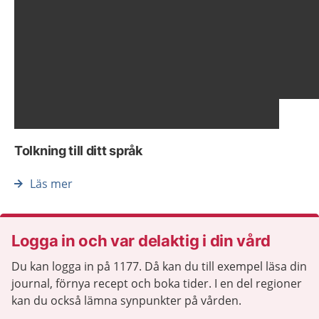
Visa föregående bild
Vis
Tolkning till ditt språk
Läs mer
Logga in och var delaktig i din vård
Du kan logga in på 1177. Då kan du till exempel läsa din
journal, förnya recept och boka tider. I en del regioner
kan du också lämna synpunkter på vården.