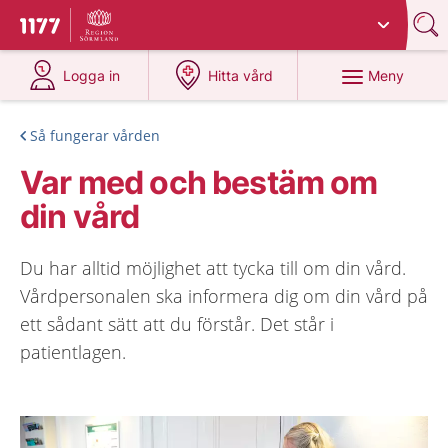
Du har valt region
Sörmland
.
Till startsidan för 1177
på 1177.se
på 1177.se
Meny
Logga in
Hitta vård
Så fungerar vården
Var med och bestäm om
din vård
Du har alltid möjlighet att tycka till om din vård.
Vårdpersonalen ska informera dig om din vård på
ett sådant sätt att du förstår. Det står i
patientlagen.