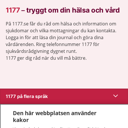
1177
–
tryggt om din hälsa och vård
På 1177.se får du råd om hälsa och information om
sjukdomar och vilka mottagningar du kan kontakta.
Logga in för att läsa din journal och göra dina
vårdärenden. Ring telefonnummer 1177 för
sjukvårdsrådgivning dygnet runt.
1177 ger dig råd när du vill må bättre.
Visa inn
1177 på flera språk
Visa inn
Om 1177
Den här webbplatsen använder
kakor
Visa inn
Kontakt