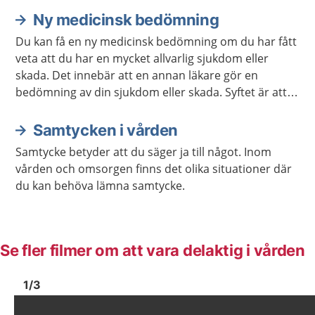
Ny medicinsk bedömning
Du kan få en ny medicinsk bedömning om du har fått
veta att du har en mycket allvarlig sjukdom eller
skada. Det innebär att en annan läkare gör en
bedömning av din sjukdom eller skada. Syftet är att
du ska känna dig trygg med att du får den vård som
passar bäst.
Samtycken i vården
Samtycke betyder att du säger ja till något. Inom
vården och omsorgen finns det olika situationer där
du kan behöva lämna samtycke.
Se fler filmer om att vara delaktig i vården
Bild
1
Bild
1
1
/
3