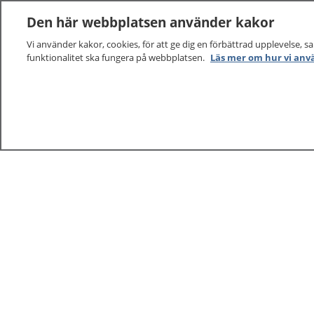
Den här webbplatsen använder kakor
Vi använder kakor, cookies, för att ge dig en förbättrad upplevelse, s
funktionalitet ska fungera på webbplatsen.
Läs mer om hur vi anv
1177
–
tryggt om din hälsa och vård
På 1177.se får du råd om hälsa och information om 
vilka mottagningar du kan kontakta. Logga in för att lä
och göra dina vårdärenden. Ring telefonnummer 1177
sjukvårdsrådgivning dygnet runt.
1177 ger dig råd när du vill må bättre.
1177 – en tjänst från
Inera.