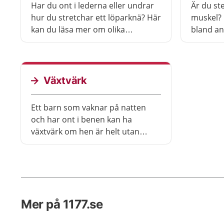
Har du ont i lederna eller undrar
Är du ste
hur du stretchar ett löparknä? Här
muskel? 
kan du läsa mer om olika
bland a
sjukdomar som ger besvär med
muskelr
lederna.
Växtvärk
Ett barn som vaknar på natten
och har ont i benen kan ha
växtvärk om hen är helt utan
besvär på dagen. Växtvärk kan
förekomma i alla åldrar men är
vanligast mellan tre och tio års
ålder.
Mer på 1177.se