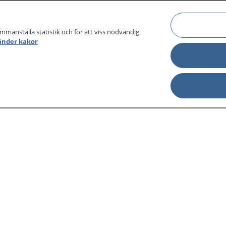
ammanställa statistik och för att viss nödvändig
änder kakor
sjukdomar och
Other languages
sa din journal
Lättläst svenska
 för
Behandling 