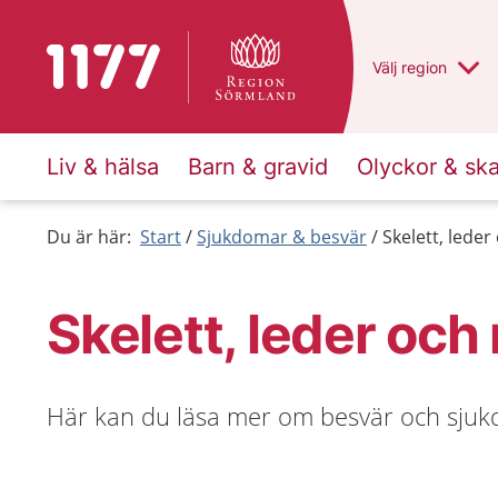
Till startsidan för 1177
Du har valt regio
Välj
en annan
region
Liv & hälsa
Barn & gravid
Olyckor & sk
Du är här:
Start
Sjukdomar & besvär
Skelett, lede
Skelett, leder och
Här kan du läsa mer om besvär och sjukdo