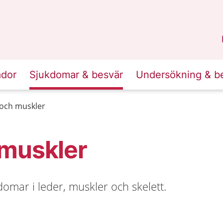
n
Sörmland
.
ador
Sjukdomar & besvär
Undersökning & b
r och muskler
 muskler
mar i leder, muskler och skelett.