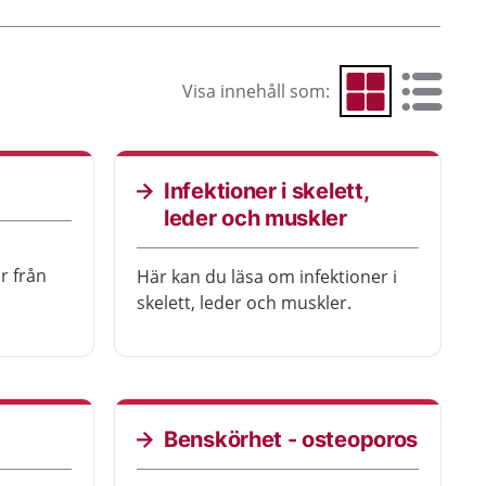
Visa innehåll som:
Visa som rutnät
Visa som 
Infektioner i skelett,
leder och muskler
r från
Här kan du läsa om infektioner i
skelett, leder och muskler.
Benskörhet - osteoporos