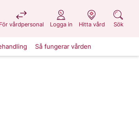
på 1177.se
på 1177.se
på 1177.se
på 1177.se
För vårdpersonal
Logga in
Hitta vård
Sök
ehandling
Så fungerar vården