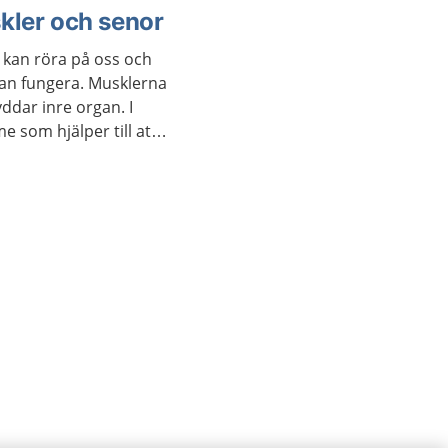
kler och senor
i kan röra på oss och
 kan fungera. Musklerna
yddar inre organ. I
 som hjälper till att
å en lagom nivå.