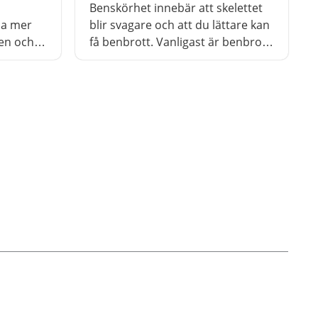
Benskörhet innebär att skelettet
sa mer
blir svagare och att du lättare kan
gen och
få benbrott. Vanligast är benbrott
i handlederna, höfterna,
ryggkotorna eller överarmarna.