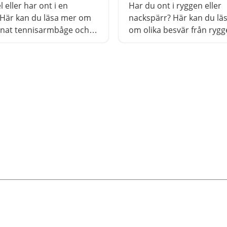
l eller har ont i en
Har du ont i ryggen eller
Här kan du läsa mer om
nackspärr? Här kan du lä
nnat tennisarmbåge och
om olika besvär från ryg
eumatism.
nacken.