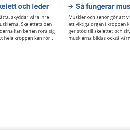
elett och leder
Så fungerar mus
ätta, skyddar våra inre
Muskler och senor gör att v
usklerna. Skelettets ben
att viktiga organ i kroppen
lederna kan benen röra sig
ger stöd till skelettet och sk
tt hela kroppen kan röra
musklerna bildas också värme
hålla kroppstemperaturen p