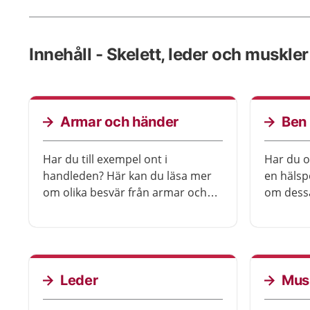
Innehåll - Skelett, leder och muskler
Armar och händer
Ben 
Har du till exempel ont i
Har du on
handleden? Här kan du läsa mer
en hälsp
om olika besvär från armar och
om dessa
händer.
besvär f
Leder
Mus