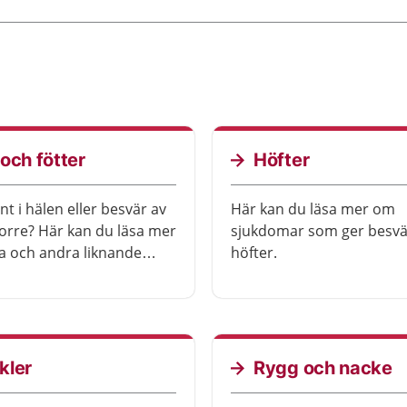
och fötter
Höfter
t i hälen eller besvär av
Här kan du läsa mer om
orre? Här kan du läsa mer
sjukdomar som ger besvä
 och andra liknande
höfter.
rån ben och fötter.
kler
Rygg och nacke