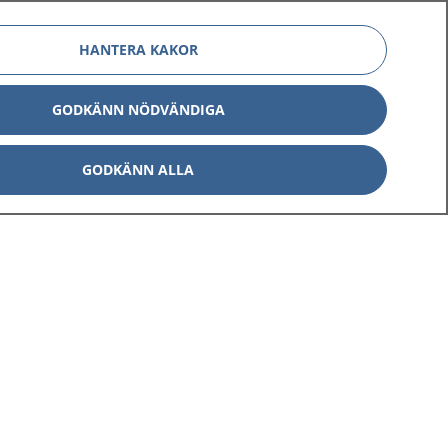
HANTERA KAKOR
GODKÄNN NÖDVÄNDIGA
Om 1177
Kontakt
GODKÄNN ALLA
E-tjänster
Press
Aktuellt
Digital tillgänglighet
Inställningar för kakor
av personuppgifter
Hantering av kakor