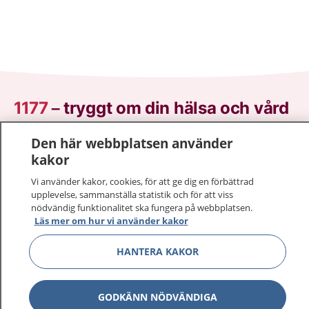
1177
–
tryggt om din hälsa och vård
På 1177.se får du råd om hälsa och information om
Den här webbplatsen använder
sjukdomar och vilka mottagningar du kan kontakta.
kakor
Logga in för att läsa din journal och göra dina
Vi använder kakor, cookies, för att ge dig en förbättrad
vårdärenden. Ring telefonnummer 1177 för
upplevelse, sammanställa statistik och för att viss
sjukvårdsrådgivning dygnet runt.
nödvändig funktionalitet ska fungera på webbplatsen.
Läs mer om hur vi använder kakor
1177 ger dig råd när du vill må bättre.
HANTERA KAKOR
GODKÄNN NÖDVÄNDIGA