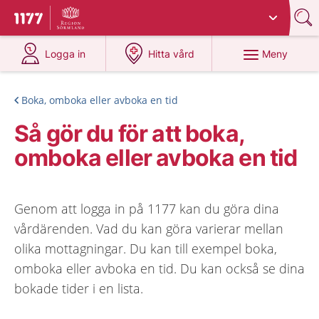
Du har valt region
Sörmland
.
Till startsidan för 1177
på 1177.se
på 1177.se
Meny
Logga in
Hitta vård
Boka, omboka eller avboka en tid
Så gör du för att boka,
omboka eller avboka en tid
Genom att logga in på 1177 kan du göra dina
vårdärenden. Vad du kan göra varierar mellan
olika mottagningar. Du kan till exempel boka,
omboka eller avboka en tid. Du kan också se dina
bokade tider i en lista.