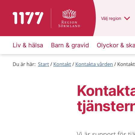
Till startsidan för 1177
Du har valt regio
Välj
en annan
region
Liv & hälsa
Barn & gravid
Olyckor & sk
Du är här:
Start
Kontakt
Kontakta vården
Kontakt
Kontakta
tjänster
Vi är support för t