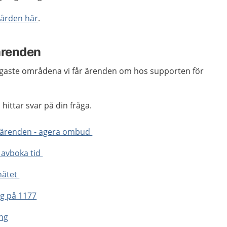
vården här
.
ärenden
ligaste områdena vi får ärenden om hos supporten för
hittar svar på din fråga.
rdärenden - agera ombud
 avboka tid
 nätet
yg på 1177
ing