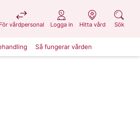
på 1177.se
på 1177.se
på 1177.se
på 1177.se
För vårdpersonal
Logga in
Hitta vård
Sök
ehandling
Så fungerar vården