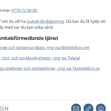
nummer
0770-72 00 00
.
 om du vill ha
sjukvårdsrådgivning
. Då kan du få hjälp att
p med var du kan söka vård.
amtalsförmedlande tjänst
de och teckenspråkiga, ring via Bildtelefoni.net
, röst- och språksvårigheter, ring via Teletal
ga telefoner och texttelefoner, ring via Texttelefoni.se
Dela via mejl
Kopiera län
Skr
KELN