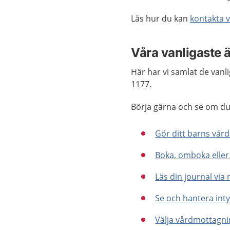
Läs hur du kan
kontakta 
Våra vanligaste 
Här har vi samlat de van
1177.
Börja gärna och se om du 
Gör ditt barns vå
Boka, omboka eller
Läs din journal via
Se och hantera int
Välja vårdmottagn