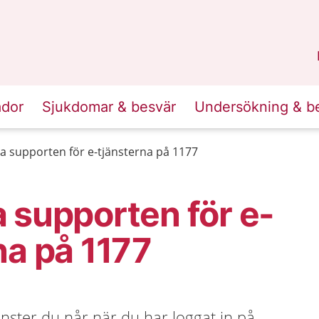
n
Sörmland
.
ador
Sjukdomar & besvär
Undersökning & b
a supporten för e-tjänsterna på 1177
 supporten för e-
na på 1177
jänster du når när du har loggat in på