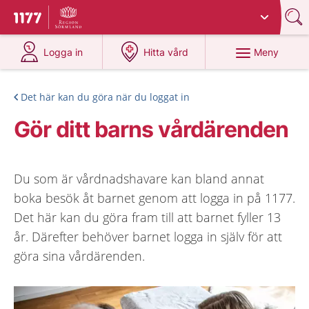
Du har valt region
Sörmland
.
Till startsidan för 1177
på 1177.se
på 1177.se
Meny
Logga in
Hitta vård
Det här kan du göra när du loggat in
Gör ditt barns vårdärenden
Du som är vårdnadshavare kan bland annat
boka besök åt barnet genom att logga in på 1177.
Det här kan du göra fram till att barnet fyller 13
år. Därefter behöver barnet logga in själv för att
göra sina vårdärenden.