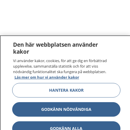
Den här webbplatsen använder
kakor
1177
–
tryggt om din hälsa och vård
Vi använder kakor, cookies, för att ge dig en förbättrad
upplevelse, sammanställa statistik och för att viss
nödvändig funktionalitet ska fungera på webbplatsen.
På 1177.se får du råd om hälsa och information om
Läs mer om hur vi använder kakor
sjukdomar och vilka mottagningar du kan kontakta.
Logga in för att läsa din journal och göra dina
HANTERA KAKOR
vårdärenden. Ring telefonnummer 1177 för
sjukvårdsrådgivning dygnet runt.
1177 ger dig råd när du vill må bättre.
GODKÄNN NÖDVÄNDIGA
GODKÄNN ALLA