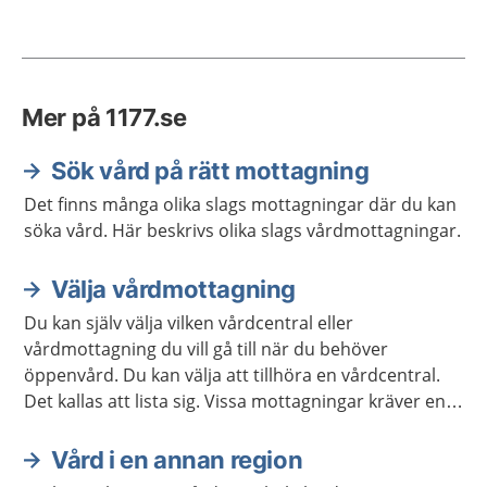
Mer på 1177.se
Sök vård på rätt mottagning
Det finns många olika slags mottagningar där du kan
söka vård. Här beskrivs olika slags vårdmottagningar.
Välja vårdmottagning
Du kan själv välja vilken vårdcentral eller
vårdmottagning du vill gå till när du behöver
öppenvård. Du kan välja att tillhöra en vårdcentral.
Det kallas att lista sig. Vissa mottagningar kräver en
remiss. Ibland kan du skriva en egen vårdbegäran för
att boka tid på en mottagning.
Vård i en annan region