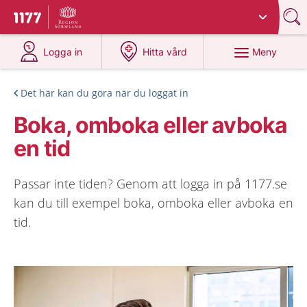
Du har valt region
Sörmland
.
Till startsidan för 1177
på 1177.se
på 1177.se
Meny
Logga in
Hitta vård
Det här kan du göra när du loggat in
Boka, omboka eller avboka
en tid
Passar inte tiden? Genom att logga in på 1177.se
kan du till exempel boka, omboka eller avboka en
tid.