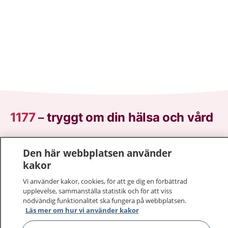
1177
–
tryggt om din hälsa och vård
På 1177.se får du råd om hälsa och information om
Den här webbplatsen använder
sjukdomar och vilka mottagningar du kan kontakta.
kakor
Logga in för att läsa din journal och göra dina
vårdärenden. Ring telefonnummer 1177 för
Vi använder kakor, cookies, för att ge dig en förbättrad
sjukvårdsrådgivning dygnet runt.
upplevelse, sammanställa statistik och för att viss
nödvändig funktionalitet ska fungera på webbplatsen.
1177 ger dig råd när du vill må bättre.
Läs mer om hur vi använder kakor