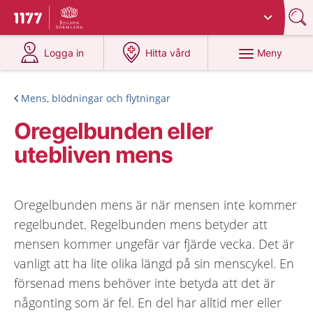
Du har valt region
Sörmland
.
Till startsidan för 1177
på 1177.se
på 1177.se
Meny
Logga in
Hitta vård
Mens, blödningar och flytningar
Oregelbunden eller
utebliven mens
Oregelbunden mens är när mensen inte kommer
regelbundet. Regelbunden mens betyder att
mensen kommer ungefär var fjärde vecka. Det är
vanligt att ha lite olika längd på sin menscykel. En
försenad mens behöver inte betyda att det är
någonting som är fel. En del har alltid mer eller