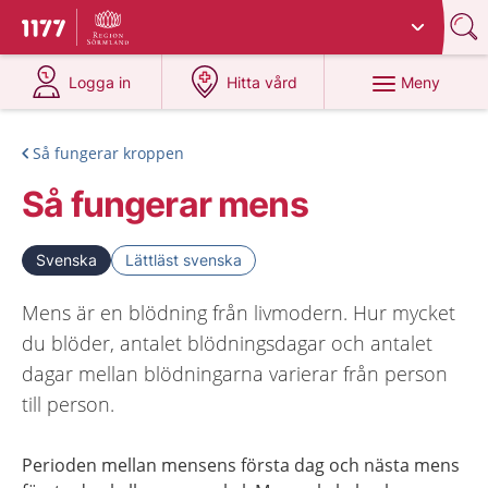
Du har valt region
Sörmland
.
Till startsidan för 1177
på 1177.se
på 1177.se
Meny
Logga in
Hitta vård
Så fungerar kroppen
Så fungerar mens
Svenska
Lättläst svenska
Mens är en blödning från livmodern. Hur mycket
du blöder, antalet blödningsdagar och antalet
dagar mellan blödningarna varierar från person
till person.
Perioden mellan mensens första dag och nästa mens