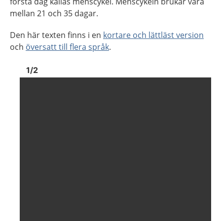
första dag kallas menscykel. Menscykeln brukar vara
mellan 21 och 35 dagar.
Den här texten finns i en
kortare och lättläst version
och
översatt till flera språk
.
Bild
1
Bild
1
1
/
2
Visa föregående bild
Visa n