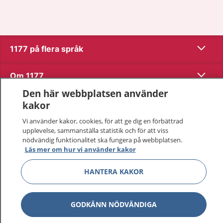
Visa inn
1177 på flera språk
Visa inn
Om 1177
Den här webbplatsen använder
Visa inn
Kontakt
kakor
Vi använder kakor, cookies, för att ge dig en förbättrad
upplevelse, sammanställa statistik och för att viss
Behandling av personuppgifter
nödvändig funktionalitet ska fungera på webbplatsen.
Läs mer om hur vi använder kakor
Hantering av kakor
HANTERA KAKOR
Inställningar för kakor
GODKÄNN NÖDVÄNDIGA