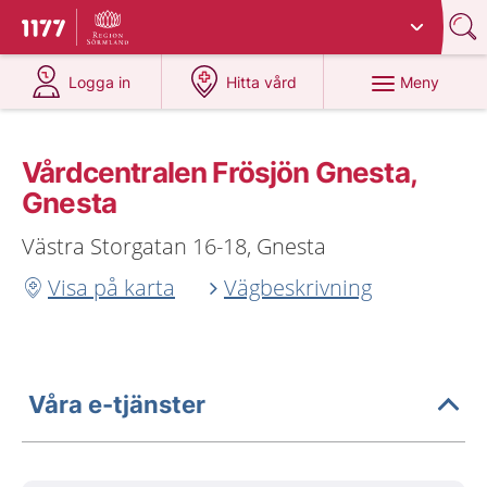
Du har valt region
Sörmland
.
Till startsidan för 1177
på 1177.se
på 1177.se
Meny
Logga in
Hitta vård
Vårdcentralen Frösjön Gnesta,
Gnesta
Västra Storgatan 16-18, Gnesta
Visa på karta
Vägbeskrivning
Våra e-tjänster