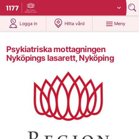
Du har valt region
Sörmland
.
Till startsidan för 1177
på 1177.se
på 1177.se
Meny
Logga in
Hitta vård
Psykiatriska mottagningen
Nyköpings lasarett, Nyköping