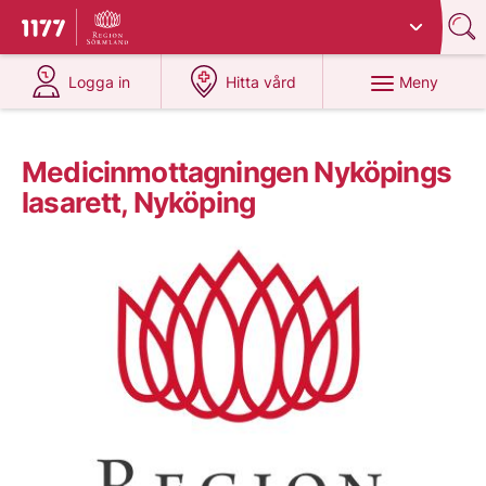
Du har valt region
Sörmland
.
Till startsidan för 1177
på 1177.se
på 1177.se
Meny
Logga in
Hitta vård
Medicinmottagningen Nyköpings
lasarett, Nyköping