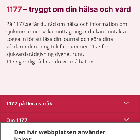
1177
–
tryggt om din hälsa och vård
På 1177.se får du råd om hälsa och information om
sjukdomar och vilka mottagningar du kan kontakta.
Logga in för att läsa din journal och göra dina
vårdärenden. Ring telefonnummer 1177 för
sjukvårdsrådgivning dygnet runt.
1177 ger dig råd när du vill må bättre.
Visa inn
1177 på flera språk
Visa inn
Om 1177
Den här webbplatsen använder
Visa inn
Kontakt
kakor