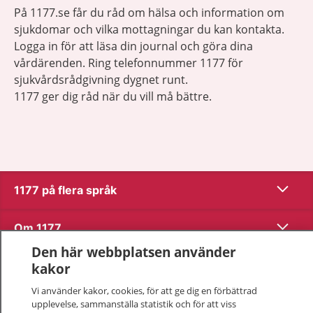
På 1177.se får du råd om hälsa och information om
sjukdomar och vilka mottagningar du kan kontakta.
Logga in för att läsa din journal och göra dina
vårdärenden. Ring telefonnummer 1177 för
sjukvårdsrådgivning dygnet runt.
1177 ger dig råd när du vill må bättre.
Visa inn
1177 på flera språk
Visa inn
Om 1177
Den här webbplatsen använder
Visa inn
Kontakt
kakor
Vi använder kakor, cookies, för att ge dig en förbättrad
upplevelse, sammanställa statistik och för att viss