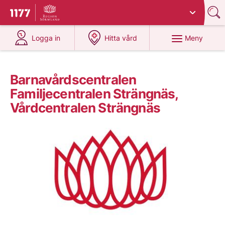
Du har valt region
Sörmland
.
Till startsidan för 1177
på 1177.se
på 1177.se
Meny
Logga in
Hitta vård
Barnavårdscentralen
Familjecentralen Strängnäs,
Vårdcentralen Strängnäs