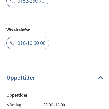
0152-260 70
Växeltelefon
016-10 30 00
Öppettider
Öppettider
Öppettider
Kommentarer
Måndag
08.00–16.00
Dag