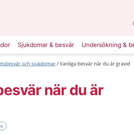
n
Sörmland
.
ador
Sjukdomar & besvär
Undersökning & b
etsbesvär och sjukdomar
Vanliga besvär när du är gravid
besvär när du är
ka