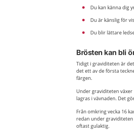
Du kan känna dig yr
Du är känslig för vi
Du blir lättare leds
Brösten kan bli
Tidigt i graviditeten är 
det ett av de första teckn
färgen.
Under graviditeten växer
lagras i vävnaden. Det g
Från omkring vecka 16 kan
redan under graviditeten
oftast gulaktig.