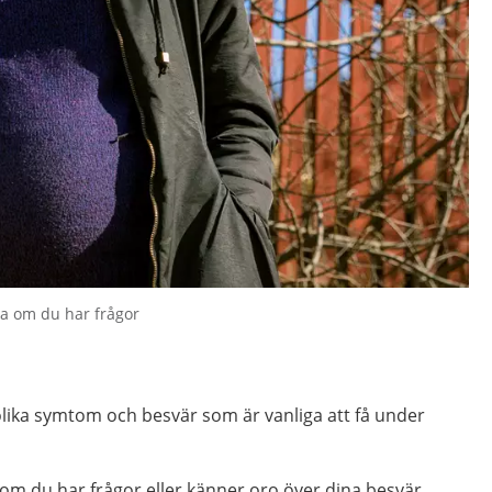
a om du har frågor
lika symtom och besvär som är vanliga att få under
m du har frågor eller känner oro över dina besvär.