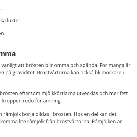
.
ssa lukter.
en.
 ömma
det vanligt att brösten blir ömma och spända. För många är
en på graviditet. Bröstvårtorna kan också bli mörkare i
 brösten eftersom mjölkkörtlarna utvecklas och mer fett
ör kroppen redo för amning.
 råmjölk börja bildas i brösten. Hos en del kan det
 komma lite råmjölk från bröstvårtorna. Råmjölken är