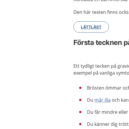
Den här texten finns också
LÄTTLÄST
Första tecknen på
Ett tydligt tecken på grav
exempel på vanliga symt
Brösten ömmar oc
Du
mår illa
och kans
Du får mindre eller
Du känner dig trött