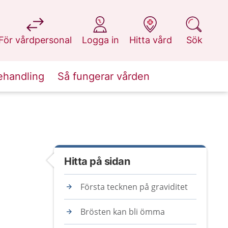
på 1177.se
på 1177.se
på 1177.se
på 1177.se
För vårdpersonal
Logga in
Hitta vård
Sök
ehandling
Så fungerar vården
Hitta på sidan
Första tecknen på graviditet
Brösten kan bli ömma