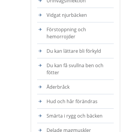
Urinvägsinfektion
Vidgat njurbäcken
Förstoppning och
hemorrojder
Du kan lättare bli förkyld
Du kan få svullna ben och
fötter
Åderbråck
Hud och hår förändras
Smärta i rygg och bäcken
Delade magmuskler