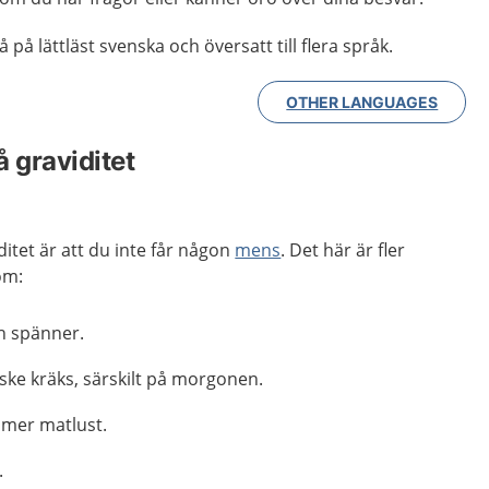
 på lättläst svenska och översatt till flera språk.
OTHER LANGUAGES
 graviditet
iditet är att du inte får någon
mens
. Det här är fler
om:
h spänner.
ke kräks, särskilt på morgonen.
 mer matlust.
.