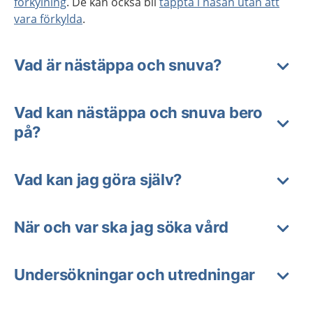
förkylning
. De kan också bli
täppta i näsan utan att
vara förkylda
.
Vad är nästäppa och snuva?
Vad kan nästäppa och snuva bero
på?
Vad kan jag göra själv?
När och var ska jag söka vård
Undersökningar och utredningar