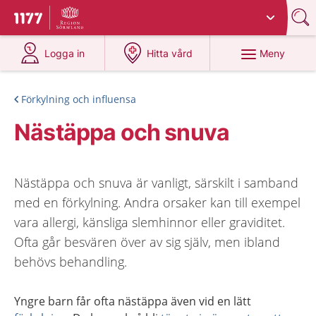
Du har valt region
Sörmland
.
Till startsidan för 1177
på 1177.se
på 1177.se
Meny
Logga in
Hitta vård
Förkylning och influensa
Nästäppa och snuva
Nästäppa och snuva är vanligt, särskilt i samband
med en förkylning. Andra orsaker kan till exempel
vara allergi, känsliga slemhinnor eller graviditet.
Ofta går besvären över av sig själv, men ibland
behövs behandling.
Yngre barn får ofta nästäppa även vid en lätt