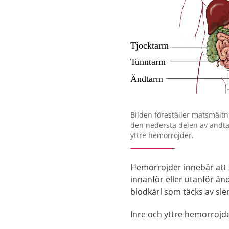
Förstora bilden
Bilden föreställer matsmält
den nedersta delen av ändta
yttre hemorrojder.
Hemorrojder innebär att 
innanför eller utanför ä
blodkärl som täcks av sle
Inre och yttre hemorrojde