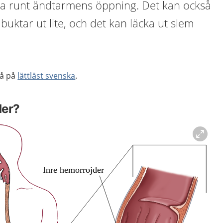
vida runt ändtarmens öppning. Det kan också
buktar ut lite, och det kan läcka ut slem
så på
lättläst svenska
.
der?