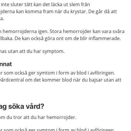
te sluter tätt kan det läcka ut slem från
derna kan komma fram när du krystar. De går då att
a.
 in hemorrojderna igen. Stora hemorrojder kan vara svåra
tillbaka. De kan också göra ont om de blir inflammerade.
nas utan att du har symptom.
annat
r som också ger symtom i form av blod i avföringen.
 vårdcentral om det kommer blod när du bajsar utan att
jag söka vård?
m du tror att du har hemorrojder.
r som också ger symtom i form av blod i avföringen.