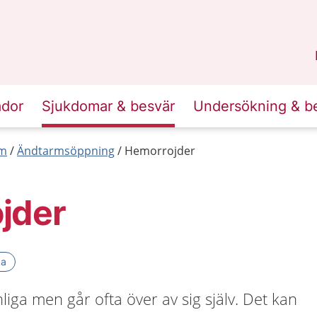
n
Sörmland
.
ador
Sjukdomar & besvär
Undersökning & b
rm
Ändtarmsöppning
Hemorrojder
jder
ka
iga men går ofta över av sig själv. Det kan