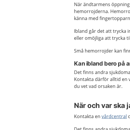
När ändtarmens öppning in
hemorrojderna. Hemorroj
känna med fingertopparn
Ibland går det att trycka
eller omöjliga att trycka 
Små hemorrojder kan fin
Kan ibland bero på 
Det finns andra sjukdoma
Kontakta därför alltid en
du vet vad orsaken är.
När och var ska 
Kontakta en
vårdcentral
o
Det finns andra sjukdoma