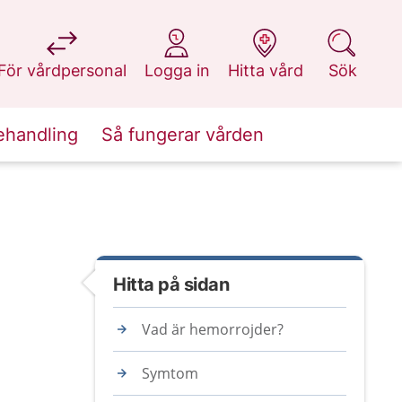
på 1177.se
på 1177.se
på 1177.se
på 1177.se
För vårdpersonal
Logga in
Hitta vård
Sök
ehandling
Så fungerar vården
Hitta på sidan
Vad är hemorrojder?
Symtom