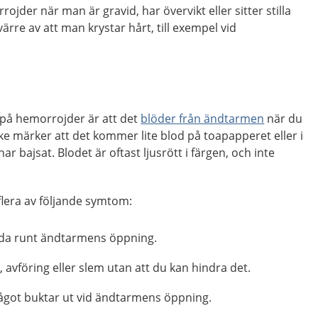
rojder när man är gravid, har övervikt eller sitter stilla
ärre av att man krystar hårt, till exempel vid
på hemorrojder är att det
blöder från ändtarmen
när du
ke märker att det kommer lite blod på toapapperet eller i
har bajsat. Blodet är oftast ljusrött i färgen, och inte
 flera av följande symtom:
vida runt ändtarmens öppning.
r
, avföring eller slem utan att du kan hindra det.
ågot buktar ut vid ändtarmens öppning.