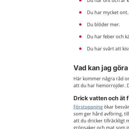
Du har ont och är k
Du har mycket ont.
Du blöder mer.
Du har feber och kä
Du har svårt att kis
Vad kan jag göra 
Här kommer några råd om
att du har hemorrojder. D
Drick vatten och ät f
Förstoppning
ökar besvär
som ger hård avföring, till
att du dricker tillräckligt
grönsaker och mat som in