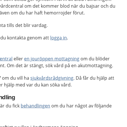
n vårdcentral om det kommer blod när du bajsar och du
er även om du har haft hemorrojder förut.
a tills det blir vardag.
 du kontakta genom att
logga in
.
entral
eller
en jouröppen mottagning
om du blöder
 ont. Om det är stängt, sök vård på en akutmottagning.
 om du vill ha
sjukvårdsrådgivning
. Då får du hjälp att
 hjälp med var du kan söka vård.
ndling
är du fick
behandlingen
om du har något av följande
: