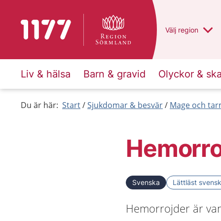
Till startsidan för 1177
Du har valt regio
Välj
en annan
region
Liv & hälsa
Barn & gravid
Olyckor & sk
Du är här:
Start
Sjukdomar & besvär
Mage och ta
Hemorro
Svenska
Lättläst svens
Hemorrojder är vanl