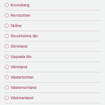
Kronoberg
Norrbotten
Skåne
Stockholms län
Sörmland
Uppsala län
Värmland
Västerbotten
Västernorrland
Västmanland