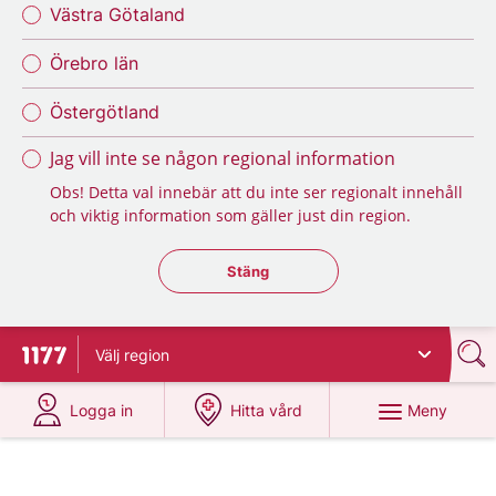
Västra Götaland
Örebro län
Östergötland
Jag vill inte se någon regional information
Obs! Detta val innebär att du inte ser regionalt innehåll
och viktig information som gäller just din region.
Stäng regionsväljaren
Stäng
Välj
region
Till startsidan för 1177
på 1177.se
på 1177.se
Meny
Logga in
Hitta vård