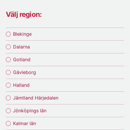
Välj region:
Blekinge
Dalarna
Gotland
Gävleborg
Halland
Jämtland Härjedalen
Jönköpings län
Kalmar län