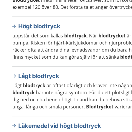
Blodtrycket
mäts i millimeter kvicksilver, som förkort
exempel 120 över 80. Det första talet anger övertrycke
Högt blodtryck
uppstår det som kallas
blodtryck
. När
blodtrycket
är 
pumpa. Risken för hjärt-kärlsjukdomar och njurprob
räcker ofta att ändra dina levnadsvanor om du bara ha
finns mycket som du kan göra själv för att sänka
blod
Lågt blodtryck
Lågt
blodtryck
är oftast ofarligt och kräver inte någo
blodtryck
har inte några symtom. Får du ett plötsligt b
dig ned och ha benen högt. Ibland kan du behöva sök
unga, långa och smala personer.
Blodtrycket
varierar 
Läkemedel vid högt blodtryck