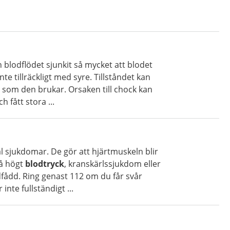
 blodflödet sjunkit så mycket att blodet
e tillräckligt med syre. Tillståndet kan
 som den brukar. Orsaken till chock kan
 fått stora ...
l sjukdomar. De gör att hjärtmuskeln blir
på högt
blodtryck
, kranskärlssjukdom eller
andfådd. Ring genast 112 om du får svår
inte fullständigt ...