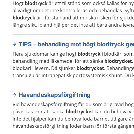
Högt
blodtryck
är ett tillstånd som också kallas för 
allvarligt om det inte kontrolleras och behandlas. Sy
blodtryck
är i första hand att minska risken för sjuk
längre sikt. Ibland hjälper det inte att bara ändra levn
TIPS – behandling mot högt blodtryck g
Flera sjukdomar kan ge högt
blodtryck
i blodkärl som 
behandling med läkemedel för att sänka
blodtrycket
blodkärl i levern. Då sjunker
blodtrycket
. Behandlinge
transjugulär intrahepatisk portosystemisk shunt. Du k
Havandeskapsförgiftning
Vid havandeskapsförgiftning får du som är gravid hö
påverkas. För att sänka
blodtrycket
kan du behöva vil
inte det hjälper kan du behöva föda barnet tidigare än
havandeskapsförgiftning föder barn för första gången. 
...