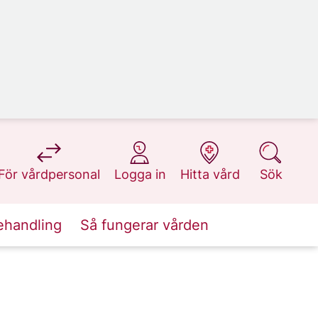
på 1177.se
på 1177.se
på 1177.se
på 1177.se
För vårdpersonal
Logga in
Hitta vård
Sök
ehandling
Så fungerar vården