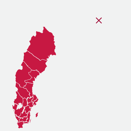
Stäng regionsvälj