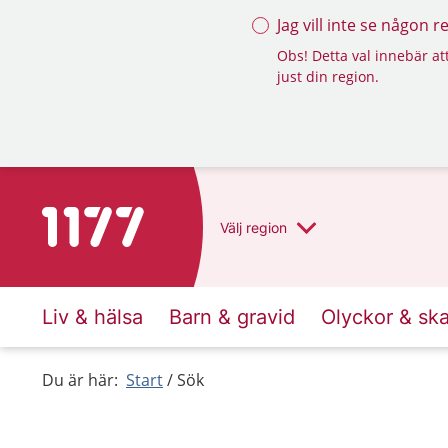
Jag vill inte se någon 
Obs! Detta val innebär att
just din region.
Till startsidan för 1177
Välj
region
Liv & hälsa
Barn & gravid
Olyckor & sk
Du är här:
Start
Sök