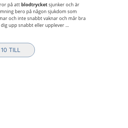
ror på att
blodtrycket
sjunker och är
n svimning bero på någon sjukdom som
immar och inte snabbt vaknar och mår bra
dig upp snabbt eller upplever ...
 10 TILL
LER TRÄFFAR INLÄSTA. VISAR TOTALT 20 AV 1