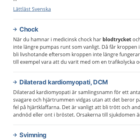
Lättläst Svenska
Chock
När du hamnar i medicinsk chock har
blodtrycket
och
inte längre pumpas runt som vanligt. Då får kroppen int
bli livshotande eftersom kroppen inte längre fungerar
till exempel vara att du varit med om en trafikolycka och
Dilaterad kardiomyopati, DCM
Dilaterad kardiomyopati är samlingsnamn för ett anta
svagare och hjärtrummen vidgas utan att det beror 
fel på hjärtklaffarna. Det är vanligt att bli trött och 
andnöd eller ont i bröstet. Orsakerna till sjukdomen är 
Svimning