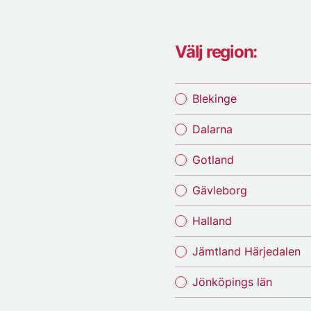
Välj region:
Blekinge
Dalarna
Gotland
Gävleborg
Halland
Jämtland Härjedalen
Jönköpings län