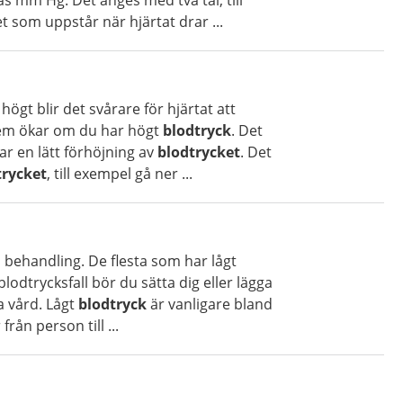
as mm Hg. Det anges med två tal, till
t som uppstår när hjärtat drar ...
högt blir det svårare för hjärtat att
lem ökar om du har högt
blodtryck
. Det
r en lätt förhöjning av
blodtrycket
. Det
trycket
, till exempel gå ner ...
n behandling. De flesta som har lågt
lodtrycksfall bör du sätta dig eller lägga
a vård. Lågt
blodtryck
är vanligare bland
från person till ...