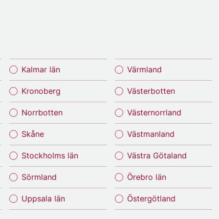
Kalmar län
Värmland
Kronoberg
Västerbotten
Norrbotten
Västernorrland
Skåne
Västmanland
Stockholms län
Västra Götaland
Sörmland
Örebro län
Uppsala län
Östergötland