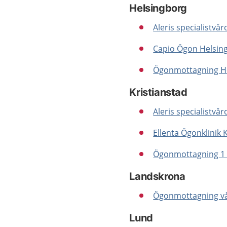
Helsingborg
Aleris specialistvå
Capio Ögon Helsing
Ögonmottagning H
Kristianstad
Aleris specialistvå
Ellenta Ögonklinik 
Ögonmottagning 1 v
Landskrona
Ögonmottagning vå
Lund