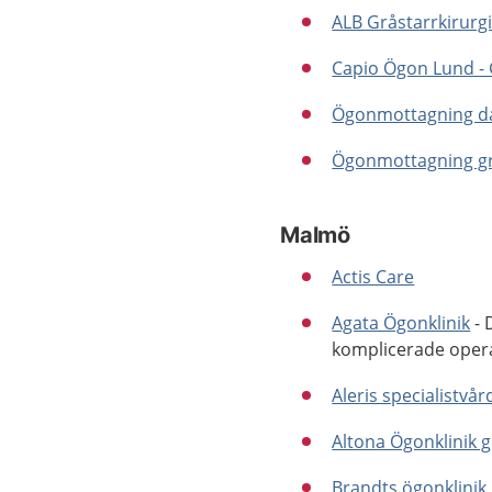
ALB Gråstarrkirurg
Capio Ögon Lund - 
Ögonmottagning da
Ögonmottagning grå 
Malmö
Actis Care
Agata Ögonklinik
- 
komplicerade opera
Aleris specialistvå
Altona Ögonklinik g
Brandts ögonklinik