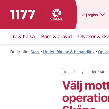
Till startsidan för 1177
Du har valt regio
Välj
en annan
region
Liv & hälsa
Barn & gravid
Olyckor & sk
Du är här:
Start
Undersökning & behandling
Opera
Innehållet gäller för Skåne
Innehållet gäller för Skåne
Välj mot
operation