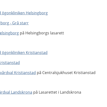
rd ögonkliniken Helsingborg
borg - Grå starr
elsingborg
på Helsingborgs lasarett
rd ögonkliniken Kristianstad
Kristianstad
årdval Kristianstad
på Centralsjukhuset Kristianstad
rdval Landskrona
på Lasarettet i Landskrona