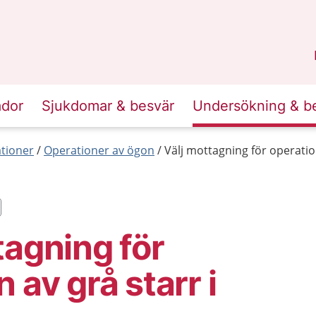
n
Skåne
.
ador
Sjukdomar & besvär
Undersökning & b
tioner
Operationer av ögon
Välj mottagning för operatio
tagning för
 av grå starr i