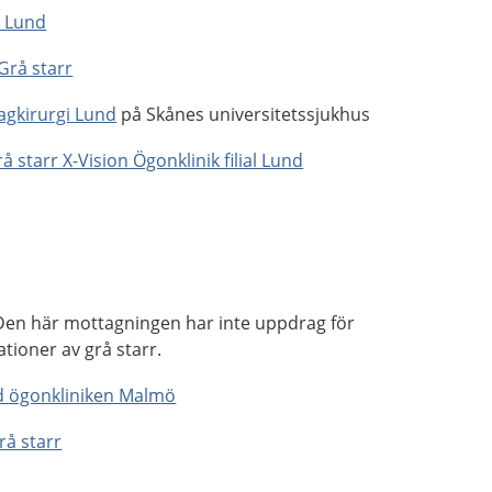
i Lund
Grå starr
gkirurgi Lund
på Skånes universitetssjukhus
starr X-Vision Ögonklinik filial Lund
Den här mottagningen har inte uppdrag för
tioner av grå starr.
rd ögonkliniken Malmö
rå starr