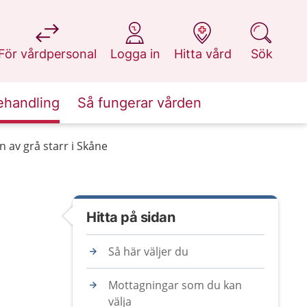
på 1177.se
på 1177.se
på 1177.se
på 1177.se
För vårdpersonal
Logga in
Hitta vård
Sök
ehandling
Så fungerar vården
n av grå starr i Skåne
Hitta på sidan
Så här väljer du
Mottagningar som du kan
välja