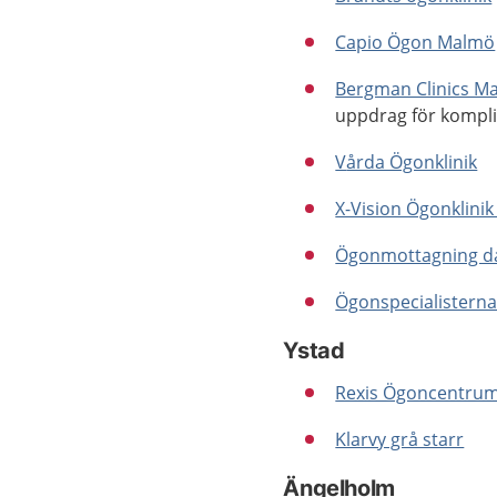
Capio Ögon Malmö
Bergman Clinics M
uppdrag för kompli
V
årda Ögonklinik
X-Vision Ögonklinik
Ögonmottagning d
Ögonspecialisterna
Ystad
Rexis Ögoncentru
Klarvy grå starr
Ängelholm