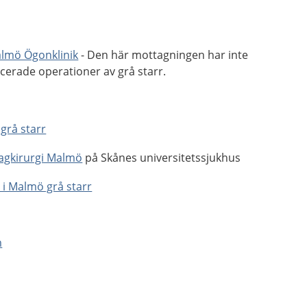
almö Ögonklinik
- Den här mottagningen har inte
cerade operationer av grå starr.
 grå starr
agkirurgi Malmö
på Skånes universitetssjukhus
 i Malmö grå starr
m