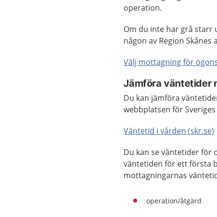
operation.
Om du inte har grå starr
någon av Region Skånes 
Välj mottagning för ögon
Jämföra väntetider 
Du kan jämföra väntetider
webbplatsen för Sverige
Väntetid i vården (skr.se)
Du kan se väntetider för 
väntetiden för ett första 
mottagningarnas väntetide
operation/åtgärd