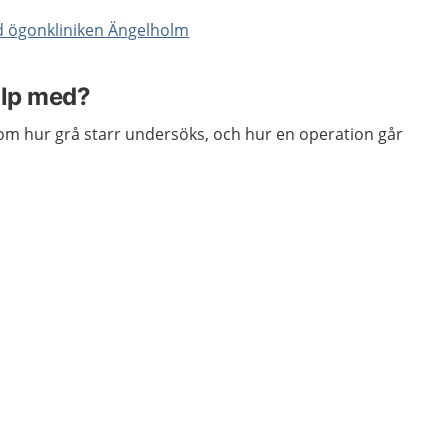
rd ögonkliniken Ängelholm
älp med?
 om hur grå starr undersöks, och hur en operation går