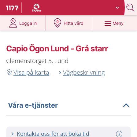
Du har valt region
Skåne
.
Till startsidan för 1177
på 1177.se
på 1177.se
Meny
Logga in
Hitta vård
Capio Ögon Lund - Grå starr
Clemenstorget 5, Lund
Visa på karta
Vägbeskrivning
Våra e-tjänster
Kontakta oss för att boka tid