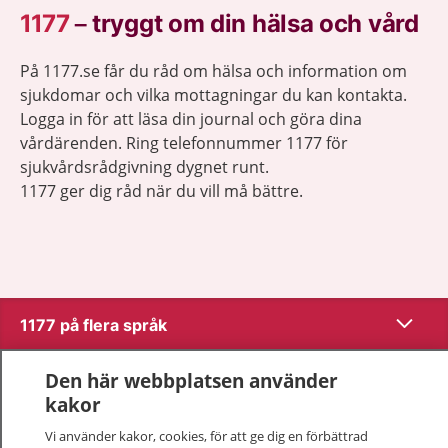
1177
–
tryggt om din hälsa och vård
På 1177.se får du råd om hälsa och information om
sjukdomar och vilka mottagningar du kan kontakta.
Logga in för att läsa din journal och göra dina
vårdärenden. Ring telefonnummer 1177 för
sjukvårdsrådgivning dygnet runt.
1177 ger dig råd när du vill må bättre.
Visa inn
1177 på flera språk
Visa inn
Den här webbplatsen använder
Om 1177
kakor
Visa inn
Kontakt
Vi använder kakor, cookies, för att ge dig en förbättrad