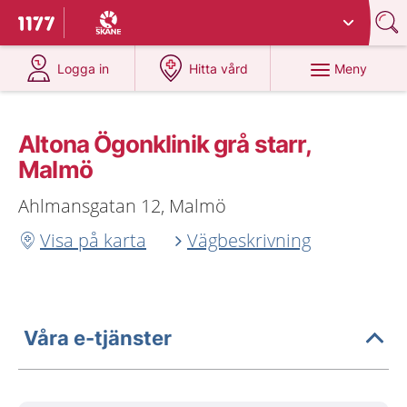
Du har valt region
Skåne
.
Till startsidan för 1177
på 1177.se
på 1177.se
Meny
Logga in
Hitta vård
Altona Ögonklinik grå starr,
Malmö
Ahlmansgatan 12, Malmö
Visa på karta
Vägbeskrivning
Våra e-tjänster