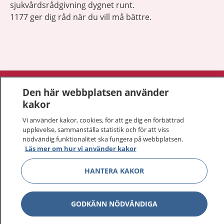
sjukvårdsrådgivning dygnet runt.
1177 ger dig råd när du vill må bättre.
Visa inn
1177 på flera språk
Den här webbplatsen använder
kakor
Visa inn
Om 1177
Vi använder kakor, cookies, för att ge dig en förbättrad
upplevelse, sammanställa statistik och för att viss
Visa inn
Kontakt
nödvändig funktionalitet ska fungera på webbplatsen.
Läs mer om hur vi använder kakor
HANTERA KAKOR
Behandling av personuppgifter
Hantering av kakor
GODKÄNN NÖDVÄNDIGA