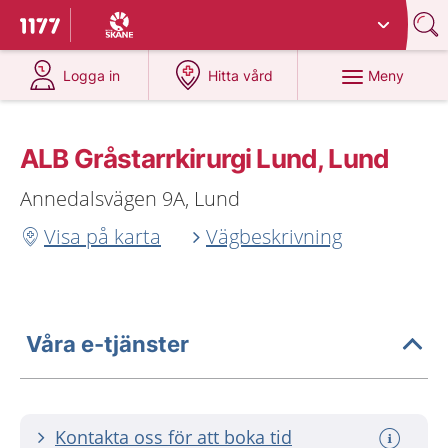
Du har valt region
Skåne
.
Till startsidan för 1177
på 1177.se
på 1177.se
Meny
Logga in
Hitta vård
ALB Gråstarrkirurgi Lund, Lund
Annedalsvägen 9A, Lund
Visa på karta
Vägbeskrivning
Våra e-tjänster
Kontakta oss för att boka tid