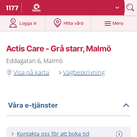
Du har valt region
Skåne
.
Till startsidan för 1177
på 1177.se
på 1177.se
Meny
Logga in
Hitta vård
Actis Care - Grå starr, Malmö
Eddagatan 6, Malmö
Visa på karta
Vägbeskrivning
Våra e-tjänster
Kontakta oss för att boka tid