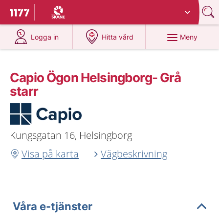
Du har valt region
Skåne
.
Till startsidan för 1177
på 1177.se
på 1177.se
Meny
Logga in
Hitta vård
Capio Ögon Helsingborg- Grå
starr
Kungsgatan 16, Helsingborg
Visa på karta
Vägbeskrivning
Våra e-tjänster