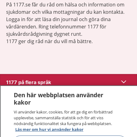
På 1177.se får du råd om hälsa och information om
sjukdomar och vilka mottagningar du kan kontakta.
Logga in för att läsa din journal och göra dina
vårdärenden. Ring telefonnummer 1177 för
sjukvårdsrådgivning dygnet runt.
1177 ger dig råd när du vill må bättre.
Visa inn
1177 på flera språk
Den här webbplatsen använder
Visa inn
Om 1177
kakor
Vi använder kakor, cookies, för att ge dig en förbättrad
Visa inn
Kontakt
upplevelse, sammanställa statistik och för att viss
nödvändig funktionalitet ska fungera på webbplatsen.
Läs mer om hur vi använder kakor