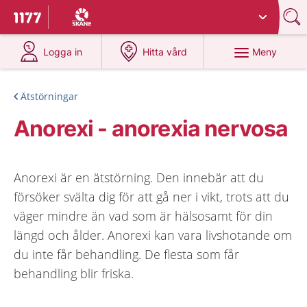
Du har valt region
Skåne
.
Till startsidan för 1177
på 1177.se
på 1177.se
Meny
Logga in
Hitta vård
Ätstörningar
Anorexi - anorexia nervosa
Anorexi är en ätstörning. Den innebär att du
försöker svälta dig för att gå ner i vikt, trots att du
väger mindre än vad som är hälsosamt för din
längd och ålder. Anorexi kan vara livshotande om
du inte får behandling. De flesta som får
behandling blir friska.