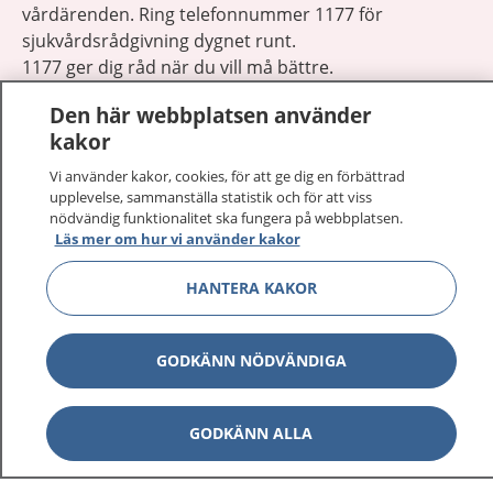
vårdärenden. Ring telefonnummer 1177 för
sjukvårdsrådgivning dygnet runt.
1177 ger dig råd när du vill må bättre.
Den här webbplatsen använder
kakor
Vi använder kakor, cookies, för att ge dig en förbättrad
upplevelse, sammanställa statistik och för att viss
Visa inn
1177 på flera språk
nödvändig funktionalitet ska fungera på webbplatsen.
Läs mer om hur vi använder kakor
Visa inn
Om 1177
HANTERA KAKOR
Visa inn
Kontakt
GODKÄNN NÖDVÄNDIGA
Behandling av personuppgifter
GODKÄNN ALLA
Hantering av kakor