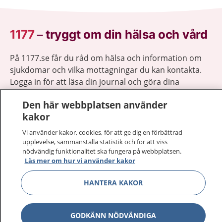
1177
–
tryggt om din hälsa och vård
På 1177.se får du råd om hälsa och information om
sjukdomar och vilka mottagningar du kan kontakta.
Logga in för att läsa din journal och göra dina
vårdärenden. Ring telefonnummer 1177 för
Den här webbplatsen använder
sjukvårdsrådgivning dygnet runt.
kakor
1177 ger dig råd när du vill må bättre.
Vi använder kakor, cookies, för att ge dig en förbättrad
upplevelse, sammanställa statistik och för att viss
nödvändig funktionalitet ska fungera på webbplatsen.
Läs mer om hur vi använder kakor
Visa inn
HANTERA KAKOR
1177 på flera språk
Visa inn
Om 1177
GODKÄNN NÖDVÄNDIGA