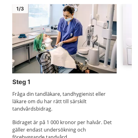
Bild
1
Bild
1
1
/
3
Visa föregående bild
Visa n
Steg 1
Fråga din tandläkare, tandhygienist eller
läkare om du har rätt till särskilt
tandvårdsbidrag.
Bidraget är på 1 000 kronor per halvår. Det
gäller endast undersökning och
förebyggande tandvård.