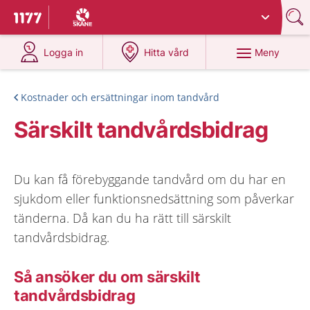
Du har valt region
Skåne
.
Till startsidan för 1177
på 1177.se
på 1177.se
Meny
Logga in
Hitta vård
Kostnader och ersättningar inom tandvård
Särskilt tandvårdsbidrag
Du kan få förebyggande tandvård om du har en
sjukdom eller funktionsnedsättning som påverkar
tänderna. Då kan du ha rätt till särskilt
tandvårdsbidrag.
Så ansöker du om särskilt
tandvårdsbidrag