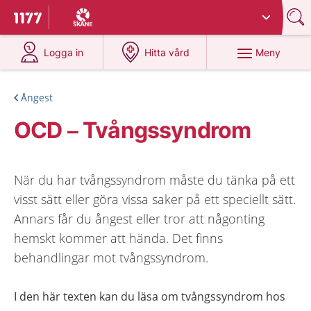
Du har valt region
Skåne
.
Till startsidan för 1177
på 1177.se
på 1177.se
Meny
Logga in
Hitta vård
Ångest
OCD – Tvångssyndrom
När du har tvångssyndrom måste du tänka på ett
visst sätt eller göra vissa saker på ett speciellt sätt.
Annars får du ångest eller tror att någonting
hemskt kommer att hända. Det finns
behandlingar mot tvångssyndrom.
I den här texten kan du läsa om tvångssyndrom hos