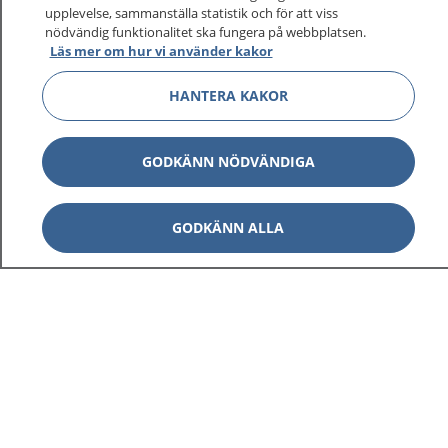
upplevelse, sammanställa statistik och för att viss
nödvändig funktionalitet ska fungera på webbplatsen.
Läs mer om hur vi använder kakor
Visa inn
1177 på flera språk
HANTERA KAKOR
Visa inn
Om 1177
GODKÄNN NÖDVÄNDIGA
Visa inn
Kontakt
GODKÄNN ALLA
Behandling av personuppgifter
Hantering av kakor
Inställningar för kakor
1177 – en tjänst från
Inera.