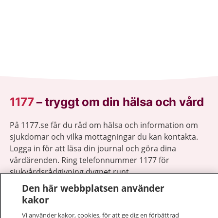
1177
–
tryggt om din hälsa och vård
På 1177.se får du råd om hälsa och information om
sjukdomar och vilka mottagningar du kan kontakta.
Logga in för att läsa din journal och göra dina
vårdärenden. Ring telefonnummer 1177 för
sjukvårdsrådgivning dygnet runt.
1177 ger dig råd när du vill må bättre.
Den här webbplatsen använder
kakor
Vi använder kakor, cookies, för att ge dig en förbättrad