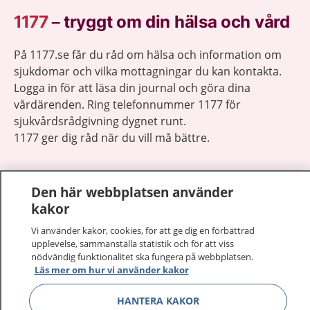
1177
–
tryggt om din hälsa och vård
På 1177.se får du råd om hälsa och information om
sjukdomar och vilka mottagningar du kan kontakta.
Logga in för att läsa din journal och göra dina
vårdärenden. Ring telefonnummer 1177 för
sjukvårdsrådgivning dygnet runt.
1177 ger dig råd när du vill må bättre.
Den här webbplatsen använder
kakor
Visa inn
1177 på flera språk
Vi använder kakor, cookies, för att ge dig en förbättrad
upplevelse, sammanställa statistik och för att viss
nödvändig funktionalitet ska fungera på webbplatsen.
Visa inn
Om 1177
Läs mer om hur vi använder kakor
Visa inn
HANTERA KAKOR
Kontakt