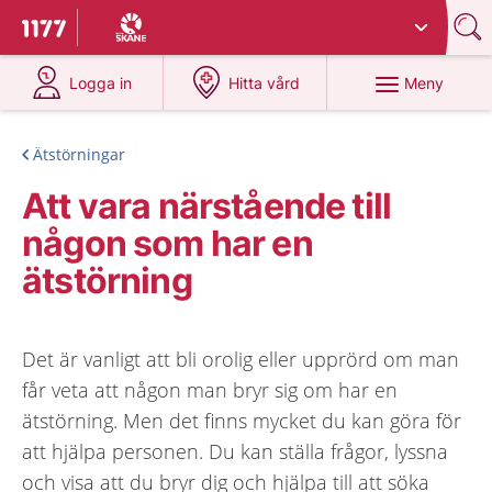
Du har valt region
Skåne
.
Till startsidan för 1177
på 1177.se
på 1177.se
Meny
Logga in
Hitta vård
Ätstörningar
Att vara närstående till
någon som har en
ätstörning
Det är vanligt att bli orolig eller upprörd om man
får veta att någon man bryr sig om har en
ätstörning. Men det finns mycket du kan göra för
att hjälpa personen. Du kan ställa frågor, lyssna
och visa att du bryr dig och hjälpa till att söka