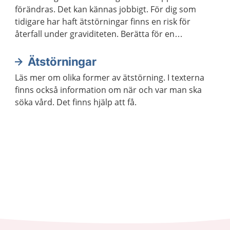
förändras. Det kan kännas jobbigt. För dig som
tidigare har haft ätstörningar finns en risk för
återfall under graviditeten. Berätta för en
barnmorska om ätstörningarna för att få stöd
under graviditeten.
Ätstörningar
Läs mer om olika former av ätstörning. I texterna
finns också information om när och var man ska
söka vård. Det finns hjälp att få.