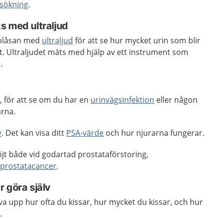
sökning
.
s med ultraljud
nblåsan med
ultraljud
för att se hur mycket urin som blir
sat. Ultraljudet mäts med hjälp av ett instrument som
.
v
, för att se om du har en
urinvägsinfektion
eller någon
arna.
v
. Det kan visa ditt
PSA-värde
och hur njurarna fungerar.
jt både vid godartad prostataförstoring,
d
prostatacancer
.
 göra själv
iva upp hur ofta du kissar, hur mycket du kissar, och hur
.