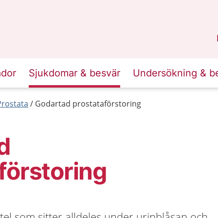
n
Skåne
.
ador
Sjukdomar & besvär
Undersökning & b
Prostata
Godartad prostataförstoring
d
förstoring
tel som sitter alldeles under urinblåsan och