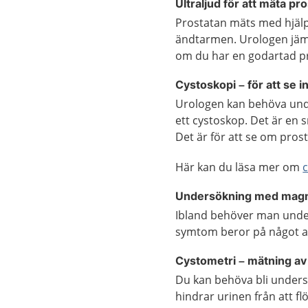
Ultraljud för att mäta pr
Prostatan mäts med hjäl
ändtarmen. Urologen jäm
om du har en godartad pr
Cystoskopi – för att se i
Urologen kan behöva und
ett cystoskop. Det är en 
Det är för
att se om prost
Här kan du läsa mer om
Undersökning med mag
Ibland behöver man und
symtom beror på något an
Cystometri – mätning av 
Du kan behöva bli unders
hindrar urinen från att f