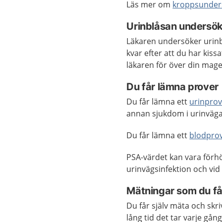
Läs mer om
kroppsunder
Urinblåsan undersök
Läkaren undersöker uri
kvar efter att du har kis
läkaren för över din mage
Du får lämna prover
Du får lämna ett
urinpro
annan sjukdom i urinväg
Du får lämna ett
blodpro
PSA-värdet kan vara förhö
urinvägsinfektion och vi
Mätningar som du får
Du får själv mäta och skr
lång tid det tar varje gång