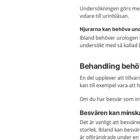
Undersökningen görs med 
vidare till urinblåsan.
Njurarna kan behöva un
Ibland behöver urologen 
undersökt med så kallad 
Behandling behö
En del upplever att tillv
kan till exempel vara att 
Om du har besvär som int
Besvären kan minska
Det är vanligt att besväre
storlek. Ibland kan besvä
är oförändrade under en l