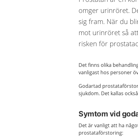
omger urinröret. D
sig fram. När du bl
mot urinröret så att
risken för prostata
Det finns olika behandli
vanligast hos personer öv
Godartad prostataförstori
sjukdom. Det kallas också
Symtom vid godar
Det är vanligt att ha någ
prostataförstoring: