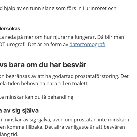
hjälp av en tunn slang som förs in i urinröret och
dersökas
ta reda på mer om hur njurarna fungerar. Då blir man
DT-urografi. Det är en form av
datortomografi
.
vs bara om du har besvär
aron begränsas av att ha godartad prostataförstoring. Det
hela tiden behöva ha nära till en toalett.
e minskar kan du få behandling.
 av sig själva
n minskar av sig själva, även om prostatan inte minskar i
ren komma tillbaka. Det allra vanligaste är att besvären
ång tid.