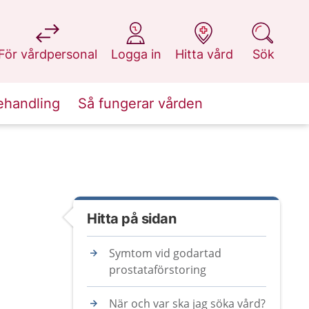
på 1177.se
på 1177.se
på 1177.se
på 1177.se
För vårdpersonal
Logga in
Hitta vård
Sök
ehandling
Så fungerar vården
Hitta på sidan
Symtom vid godartad
prostataförstoring
När och var ska jag söka vård?