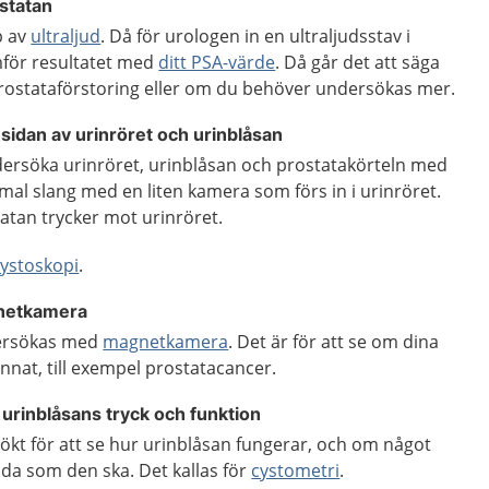
ostatan
p av
ultraljud
. Då för urologen in en ultraljudsstav i
för resultatet med
ditt PSA-värde
. Då går det att säga
ostataförstoring eller om du behöver undersökas mer.
nsidan av urinröret och urinblåsan
ersöka urinröret, urinblåsan och prostatakörteln med
smal slang med en liten kamera som förs in i urinröret.
atan trycker mot urinröret.
cystoskopi
.
netkamera
ersökas med
magnetkamera
.
Det är för att se om dina
nat, till exempel prostatacancer
.
urinblåsans tryck och funktion
ökt för att se hur urinblåsan fungerar, och om något
löda som den ska. Det kallas för
cystometri
.