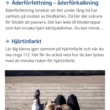
Åderförfettning – åderförkalkning
Åderförfettning innebär att fett under lång tid har
samlats på insidan av blodkärlen. Då blir det svårare
för blodet att passera. Det kan leda till blodproppar
som kan orsaka hjärt-kärlsjukdomar. Du kan minska
risken för åderförfettning genom att äta hälsosamt
och vara fysiskt aktiv.
Hjärtinfarkt
Lär dig känna igen symtom på hjärtinfarkt och när du
ska ringa 112. Här får du också veta hur du kan lyckas
med att minska risken för hjärtinfarkt.