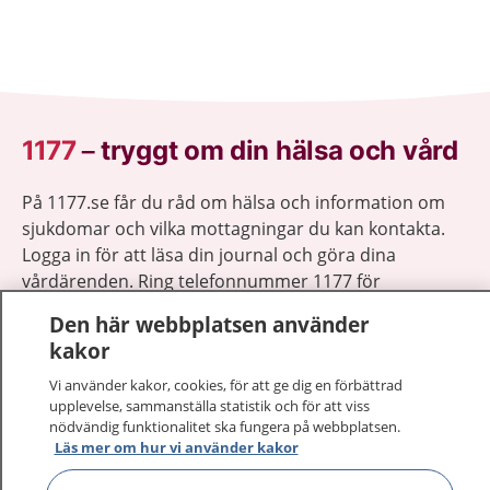
1177
–
tryggt om din hälsa och vård
På 1177.se får du råd om hälsa och information om
sjukdomar och vilka mottagningar du kan kontakta.
Logga in för att läsa din journal och göra dina
vårdärenden. Ring telefonnummer 1177 för
sjukvårdsrådgivning dygnet runt.
Den här webbplatsen använder
1177 ger dig råd när du vill må bättre.
kakor
Vi använder kakor, cookies, för att ge dig en förbättrad
upplevelse, sammanställa statistik och för att viss
nödvändig funktionalitet ska fungera på webbplatsen.
Läs mer om hur vi använder kakor
Visa inn
1177 på flera språk