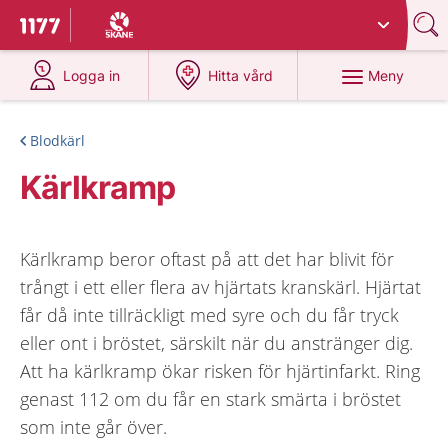
Du har valt region
Skåne
.
Till startsidan för 1177
på 1177.se
på 1177.se
Meny
Logga in
Hitta vård
Blodkärl
Kärlkramp
Kärlkramp beror oftast på att det har blivit för
trångt i ett eller flera av hjärtats kranskärl. Hjärtat
får då inte tillräckligt med syre och du får tryck
eller ont i bröstet, särskilt när du anstränger dig.
Att ha kärlkramp ökar risken för hjärtinfarkt. Ring
genast 112 om du får en stark smärta i bröstet
som inte går över.