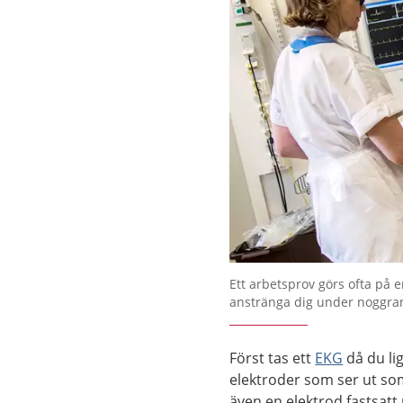
Ett arbetsprov görs ofta på 
anstränga dig under noggra
Först tas ett
EKG
då du lig
elektroder som ser ut som
även en elektrod fastsatt