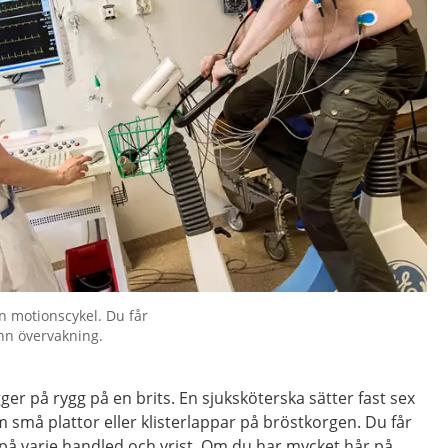
en motionscykel. Du får
nn övervakning.
ger på rygg på en brits. En sjuksköterska sätter fast sex
 små plattor eller klisterlappar på bröstkorgen. Du får
 på varje handled och vrist. Om du har mycket hår på