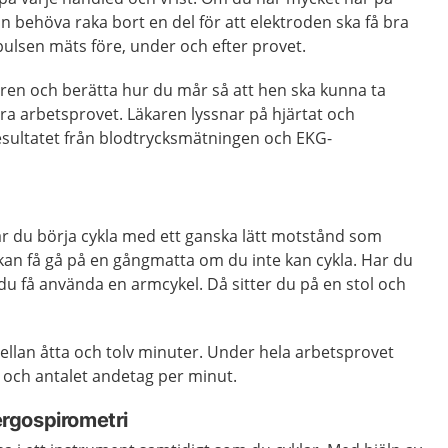
n behöva raka bort en del för att elektroden ska få bra
ulsen mäts före, under och efter provet.
karen och berätta hur du mår så att hen ska kunna ta
öra arbetsprovet. Läkaren lyssnar på hjärtat och
sultatet från blodtrycksmätningen och EKG-
år du börja cykla med ett ganska lätt motstånd som
u kan få gå på en gångmatta om du inte kan cykla. Har du
 få använda en armcykel. Då sitter du på en stol och
ellan åtta och tolv minuter. Under hela arbetsprovet
 och antalet andetag per minut.
rgospirometri