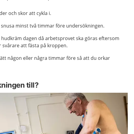
er och skor att cykla i.
ler snusa minst två timmar före undersökningen.
a hudkräm dagen då arbetsprovet ska göras eftersom
r svårare att fästa på kroppen.
lätt någon eller några timmar före så att du orkar
ningen till?