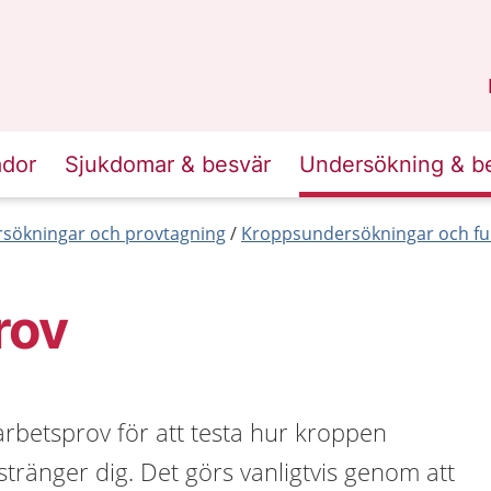
n
Skåne
.
ador
Sjukdomar & besvär
Undersökning & b
sökningar och provtagning
Kroppsundersökningar och fu
rov
arbetsprov för att testa hur kroppen
tränger dig. Det görs vanligtvis genom att