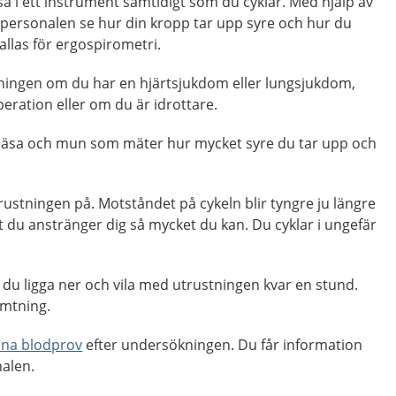
a i ett instrument samtidigt som du cyklar. Med hjälp av
ersonalen se hur din kropp tar upp syre och hur du
llas för ergospirometri.
ingen om du har en hjärtsjukdom eller lungsjukdom,
ration eller om du är idrottare.
 näsa och mun som mäter hur mycket syre du tar upp och
rustningen på. Motståndet på cykeln blir tyngre ju längre
att du anstränger dig så mycket du kan. Du cyklar i ungefär
r du ligga ner och vila med utrustningen kvar en stund.
ämtning.
na blodprov
efter undersökningen. Du får information
alen.