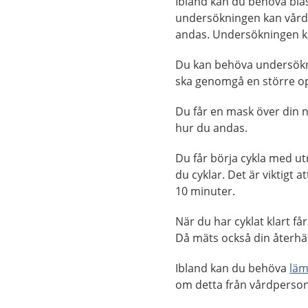
Ibland kan du behöva blås
undersökningen kan vårdp
andas. Undersökningen ka
Du kan behöva undersökn
ska genomgå en större ope
Du får en mask över din
hur du andas.
Du får börja cykla med ut
du cyklar. Det är viktigt 
10 minuter.
När du har cyklat klart få
Då mäts också din återh
Ibland kan du behöva
läm
om detta från vårdperson