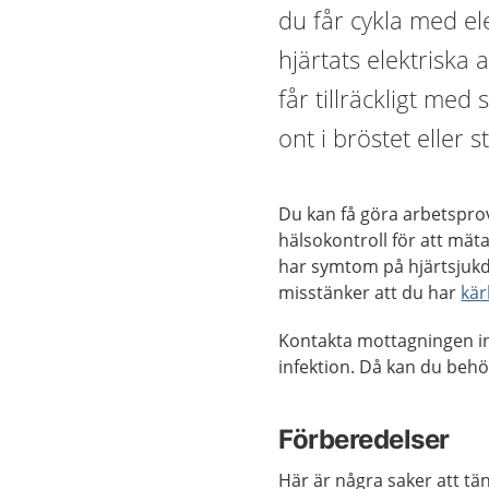
du får cykla med el
hjärtats elektriska a
får tillräckligt me
ont i bröstet eller 
Du kan få göra arbetsprov
hälsokontroll för att mä
har symtom på hjärtsjukdo
misstänker att du har
kär
Kontakta mottagningen in
infektion. Då kan du beh
Förberedelser
Här är några saker att tän