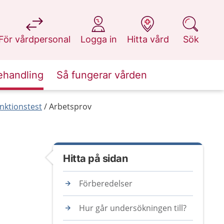
på 1177.se
på 1177.se
på 1177.se
på 1177.se
För vårdpersonal
Logga in
Hitta vård
Sök
ehandling
Så fungerar vården
nktionstest
Arbetsprov
Hitta på sidan
Förberedelser
Hur går undersökningen till?