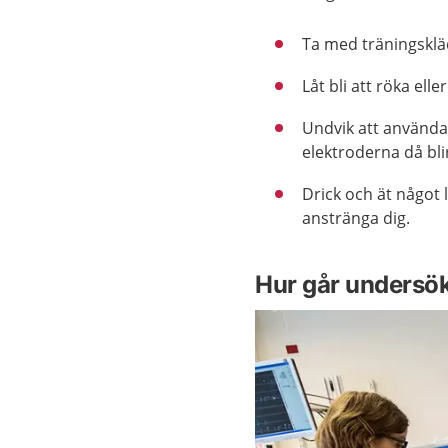
Ta med träningskläd
Låt bli att röka el
Undvik att använd
elektroderna då bli
Drick och ät något 
anstränga dig.
Hur går undersök