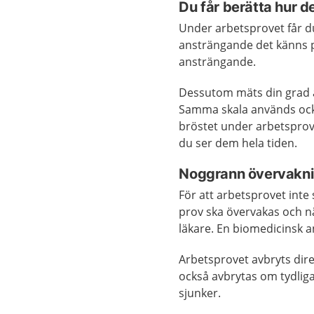
Du får berätta hur 
Under arbetsprovet får du
ansträngande det känns på
ansträngande.
Dessutom mäts din grad av
Samma skala används också
bröstet under arbetsprove
du ser dem hela tiden.
Noggrann övervakn
För att arbetsprovet inte 
prov ska övervakas och nä
läkare. En biomedicinsk a
Arbetsprovet avbryts dir
också avbrytas om tydliga
sjunker.