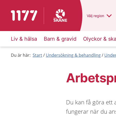
Till startsidan för 1177
Du har valt regio
Välj
en annan
region
Liv & hälsa
Barn & gravid
Olyckor & sk
Du är här:
Start
Undersökning & behandling
Under
Arbetsp
Du kan få göra ett 
fungerar när du ans