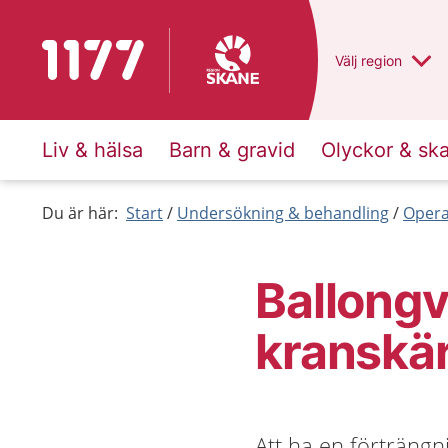
Till startsidan för 1177
Du har valt regio
Välj
en annan
region
Liv & hälsa
Barn & gravid
Olyckor & sk
Du är här:
Start
Undersökning & behandling
Opera
Ballongv
kranskä
Att ha en förträngni