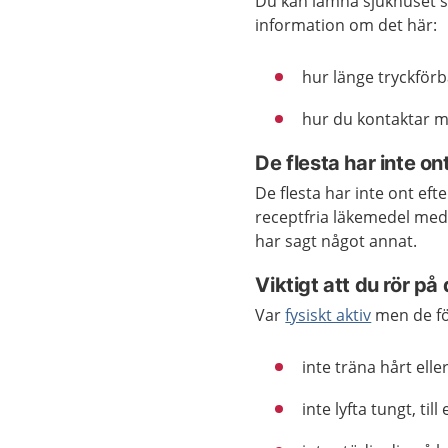
Du kan lämna sjukhuset 
information om det här:
hur länge tryckförb
hur du kontaktar m
De flesta har inte on
De flesta har inte ont ef
receptfria läkemedel med
har sagt något annat.
Viktigt att du rör på 
Var
fysiskt aktiv
men de fö
inte träna hårt ell
inte lyfta tungt, ti