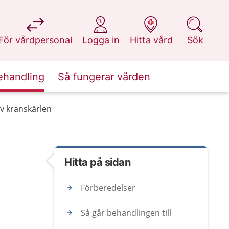
på 1177.se
på 1177.se
på 1177.se
på 1177.se
För vårdpersonal
Logga in
Hitta vård
Sök
ehandling
Så fungerar vården
v kranskärlen
Hitta på sidan
Förberedelser
Så går behandlingen till