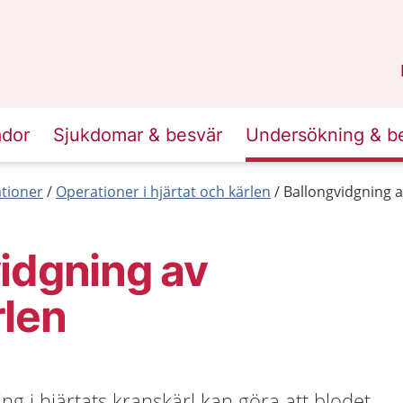
n
Skåne
.
ador
Sjukdomar & besvär
Undersökning & b
tioner
Operationer i hjärtat och kärlen
Ballongvidgning a
idgning av
rlen
ng i hjärtats kranskärl kan göra att blodet