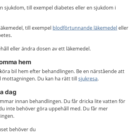
 sjukdom, till exempel diabetes eller en sjukdom i
läkemedel, till exempel
blodförtunnande läkemedel
eller
etes.
åll eller ändra dosen av ett läkemedel.
 komma hem
r köra bil hem efter behandlingen. Be en närstående att
 mottagningen. Du kan ha rätt till
sjukresa
.
a dag
mmar innan behandlingen. Du får dricka lite vatten för
 du inte behöver göra uppehåll med. Du får mer
ingen.
uset behöver du