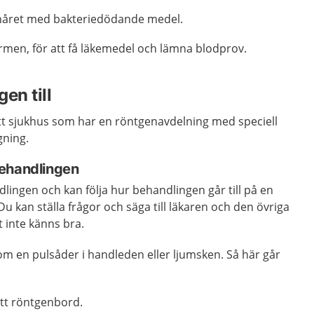
 håret med bakteriedödande medel.
rmen, för att få läkemedel och lämna blodprov.
en till
tt sjukhus som har en röntgenavdelning med speciell
dgning.
behandlingen
ingen och kan följa hur behandlingen går till på en
Du kan ställa frågor och säga till läkaren och den övriga
inte känns bra.
m en pulsåder i handleden eller ljumsken. Så här går
ett röntgenbord.