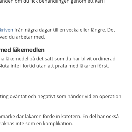
handen om du fick behandlingen genom ett kärl i
kriven
från några dagar till en vecka eller längre. Det
 vad du arbetar med.
a med läkemedlen
dina läkemedel på det sätt som du har blivit ordinerad
luta inte i förtid utan att prata med läkaren först.
ting oväntat och negativt som händer vid en operation
blåmärke där läkaren förde in katetern. En del har också
h räknas inte som en komplikation.