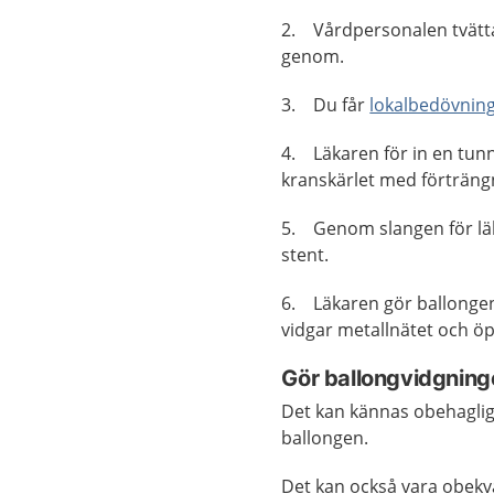
2. Vårdpersonalen tvätta
genom.
3. Du får
lokalbedövnin
4. Läkaren för in en tunn
kranskärlet med förträngn
5. Genom slangen för läk
stent.
6. Läkaren gör ballongen
vidgar metallnätet och öp
Gör ballongvidgning
Det kan kännas obehagligt
ballongen.
Det kan också vara obekv