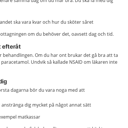
senare samma dag om du mår bra. Du ska få med dig
andet ska vara kvar och hur du sköter såret
ottagningen om du behöver det, oavsett dag och tid.
t efteråt
ter behandlingen. Om du har ont brukar det gå bra att ta
 paracetamol. Undvik så kallade NSAID om läkaren inte
dig
rsta dagarna bör du vara noga med att
er anstränga dig mycket på något annat sätt
ll exempel matkassar