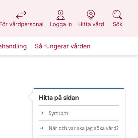
på 1177.se
på 1177.se
på 1177.se
på 1177.se
För vårdpersonal
Logga in
Hitta vård
Sök
ehandling
Så fungerar vården
Hitta på sidan
Symtom
När och var ska jag söka vård?