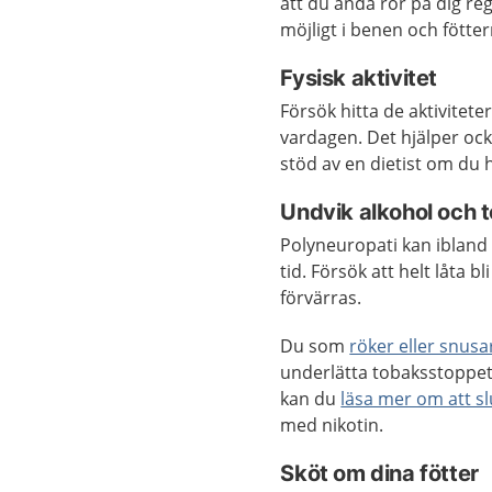
att du ändå rör på dig re
möjligt i benen och fötter
Fysisk aktivitet
Försök hitta de aktivitete
vardagen. Det hjälper oc
stöd av en dietist om du
Undvik alkohol och 
Polyneuropati kan ibland
tid. Försök att helt låta 
förvärras.
Du som
röker eller snusa
underlätta tobaksstoppet
kan du
läsa mer om att sl
med nikotin.
Sköt om dina fötter