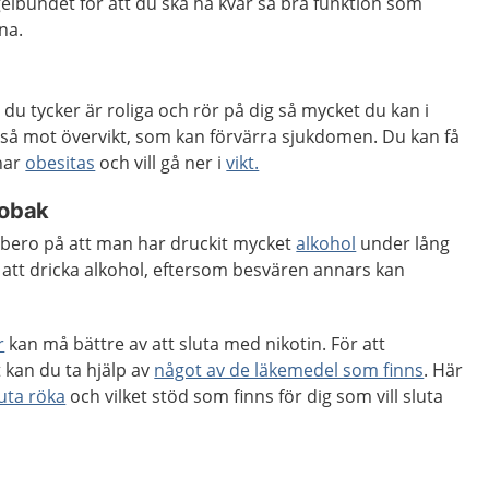
gelbundet för att du ska ha kvar så bra funktion som
na.
r du tycker är roliga och rör på dig så mycket du kan i
kså mot övervikt, som kan förvärra sjukdomen. Du kan få
 har
obesitas
och vill gå ner i
vikt.
tobak
 bero på att man har druckit mycket
alkohol
under lång
bli att dricka alkohol, eftersom besvären annars kan
r
kan må bättre av att sluta med nikotin. För att
 kan du ta hjälp av
något av de läkemedel som finns
. Här
uta röka
och vilket stöd som finns för dig som vill sluta