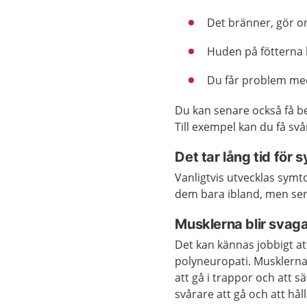
Det bränner, gör on
Huden på fötterna b
Du får problem me
Du kan senare också få b
Till exempel kan du få sv
Det tar lång tid för
Vanligtvis utvecklas sym
dem bara ibland, men sen
Musklerna blir svag
Det kan kännas jobbigt att 
polyneuropati. Musklerna 
att gå i trappor och att s
svårare att gå och att hål