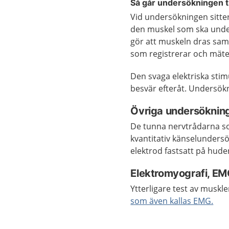
Så går undersökningen ti
Vid undersökningen sitter 
den muskel som ska under
gör att muskeln dras sam
som registrerar och mäte
Den svaga elektriska stim
besvär efteråt. Undersökn
Övriga undersöknin
De tunna nervtrådarna so
kvantitativ känselundersö
elektrod fastsatt på huden
Elektromyografi, E
Ytterligare test av musk
som även kallas EMG.