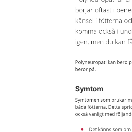
börjar oftast i ben
känsel i fötterna o
komma också i under
igen, men du kan f
Polyneuropati kan bero på
beror på.
Symtom
Symtomen som brukar märk
båda fötterna. Detta spr
också vanligt med följan
Det känns som om 