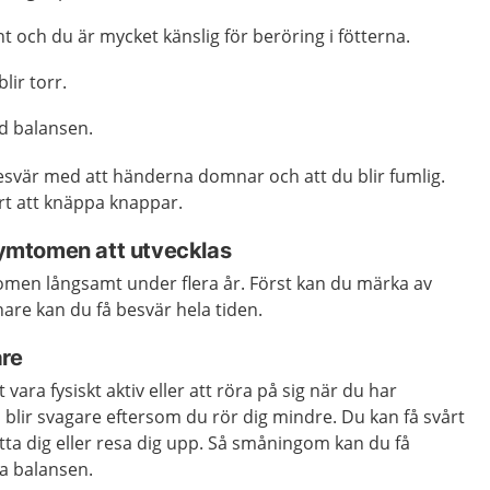
t och du är mycket känslig för beröring i fötterna.
lir torr.
d balansen.
esvär med att händerna domnar och att du blir fumlig.
årt att knäppa knappar.
 symtomen att utvecklas
tomen långsamt under flera år. Först kan du märka av
are kan du få besvär hela tiden.
are
vara fysiskt aktiv eller att röra på sig när du har
blir svagare eftersom du rör dig mindre. Du kan få svårt
ätta dig eller resa dig upp. Så småningom kan du få
la balansen.