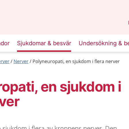
n
Skåne
.
ador
Sjukdomar & besvär
Undersökning & b
erver
Nerver
Polyneuropati, en sjukdom i flera nerver
opati, en sjukdom i
rver
n sjukdom i flera av kroppens nerver. Den