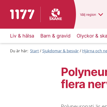
Till startsidan för 1177
Du har valt regio
Välj
en annan
region
Liv & hälsa
Barn & gravid
Olyckor & sk
Du är här:
Start
Sjukdomar & besvär
Hjärna och n
Polyneur
flera ne
Polyneuropati är e