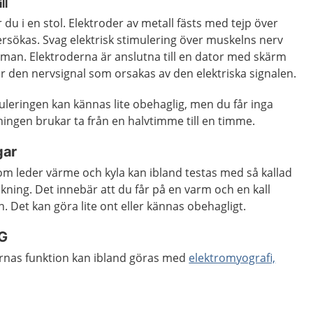
ll
du i en stol. Elektroder av metall fästs med tejp över
sökas. Svag elektrisk stimulering över muskelns nerv
man. Elektroderna är anslutna till en dator med skärm
r den nervsignal som orsakas av den elektriska signalen.
uleringen kan kännas lite obehaglig, men du får inga
ingen brukar ta från en halvtimme till en timme.
gar
m leder värme och kyla kan ibland testas med så kallad
kning. Det innebär att du får på en varm och en kall
. Det kan göra lite ont eller kännas obehagligt.
MG
lernas funktion kan ibland göras med
elektromyografi,