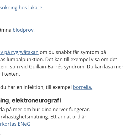
sökning
hos läkare.
 lämna
blodprov
.
v på ryggvätskan
om du snabbt får symtom på
las lumbalpunktion. Det kan till exempel visa om det
ein, som vid Guillain-Barrés syndrom.
Du kan läsa mer
i texten.
du har en infektion, till exempel
borrelia.
ng, elektroneurografi
da på mer om hur dina nerver fungerar.
rvhastighetsmätning. Ett annat ord är
örkortas ENeG
.